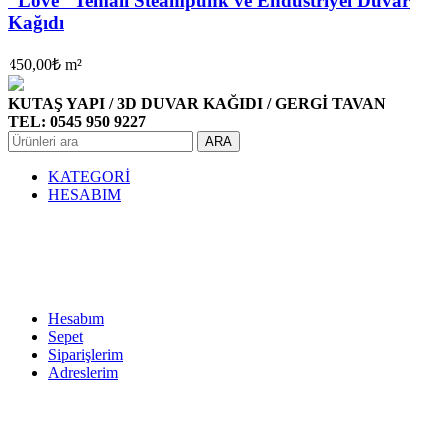
“Love” Temalı Steampunk ve Endüstriyel Duvar
Kağıdı
450,00
₺
m²
KUTAŞ YAPI / 3D DUVAR KAĞIDI / GERGİ TAVAN
TEL: 0545 950 9227
ARA
KATEGORİ
HESABIM
Hesabım
Sepet
Siparişlerim
Adreslerim