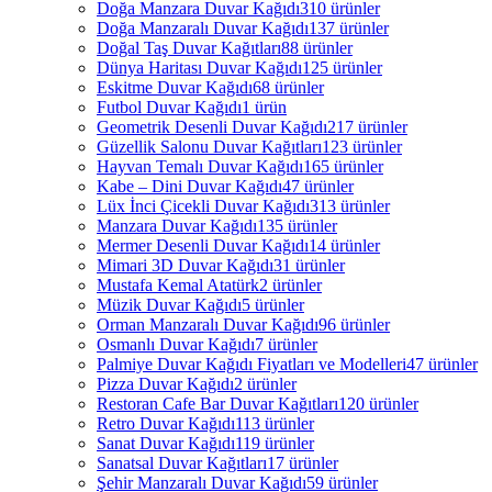
Doğa Manzara Duvar Kağıdı
310 ürünler
Doğa Manzaralı Duvar Kağıdı
137 ürünler
Doğal Taş Duvar Kağıtları
88 ürünler
Dünya Haritası Duvar Kağıdı
125 ürünler
Eskitme Duvar Kağıdı
68 ürünler
Futbol Duvar Kağıdı
1 ürün
Geometrik Desenli Duvar Kağıdı
217 ürünler
Güzellik Salonu Duvar Kağıtları
123 ürünler
Hayvan Temalı Duvar Kağıdı
165 ürünler
Kabe – Dini Duvar Kağıdı
47 ürünler
Lüx İnci Çicekli Duvar Kağıdı
313 ürünler
Manzara Duvar Kağıdı
135 ürünler
Mermer Desenli Duvar Kağıdı
14 ürünler
Mimari 3D Duvar Kağıdı
31 ürünler
Mustafa Kemal Atatürk
2 ürünler
Müzik Duvar Kağıdı
5 ürünler
Orman Manzaralı Duvar Kağıdı
96 ürünler
Osmanlı Duvar Kağıdı
7 ürünler
Palmiye Duvar Kağıdı Fiyatları ve Modelleri
47 ürünler
Pizza Duvar Kağıdı
2 ürünler
Restoran Cafe Bar Duvar Kağıtları
120 ürünler
Retro Duvar Kağıdı
113 ürünler
Sanat Duvar Kağıdı
119 ürünler
Sanatsal Duvar Kağıtları
17 ürünler
Şehir Manzaralı Duvar Kağıdı
59 ürünler