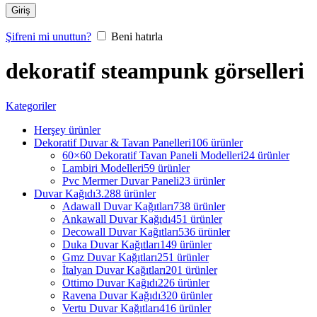
Giriş
Şifreni mi unuttun?
Beni hatırla
dekoratif steampunk görselleri
Kategoriler
Herşey
ürünler
Dekoratif Duvar & Tavan Panelleri
106 ürünler
60×60 Dekoratif Tavan Paneli Modelleri
24 ürünler
Lambiri Modelleri
59 ürünler
Pvc Mermer Duvar Paneli
23 ürünler
Duvar Kağıdı
3.288 ürünler
Adawall Duvar Kağıtları
738 ürünler
Ankawall Duvar Kağıdı
451 ürünler
Decowall Duvar Kağıtları
536 ürünler
Duka Duvar Kağıtları
149 ürünler
Gmz Duvar Kağıtları
251 ürünler
İtalyan Duvar Kağıtları
201 ürünler
Ottimo Duvar Kağıdı
226 ürünler
Ravena Duvar Kağıdı
320 ürünler
Vertu Duvar Kağıtları
416 ürünler