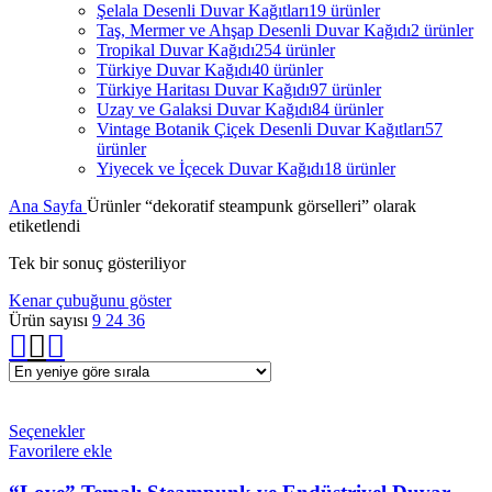
Şelala Desenli Duvar Kağıtları
19 ürünler
Taş, Mermer ve Ahşap Desenli Duvar Kağıdı
2 ürünler
Tropikal Duvar Kağıdı
254 ürünler
Türkiye Duvar Kağıdı
40 ürünler
Türkiye Haritası Duvar Kağıdı
97 ürünler
Uzay ve Galaksi Duvar Kağıdı
84 ürünler
Vintage Botanik Çiçek Desenli Duvar Kağıtları
57
ürünler
Yiyecek ve İçecek Duvar Kağıdı
18 ürünler
Ana Sayfa
Ürünler “dekoratif steampunk görselleri” olarak
etiketlendi
Tek bir sonuç gösteriliyor
Kenar çubuğunu göster
Ürün sayısı
9
24
36
Seçenekler
Favorilere ekle