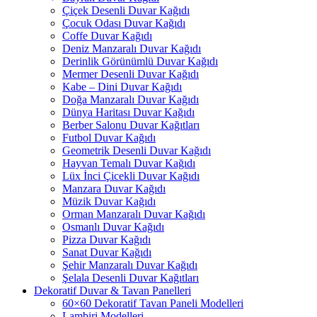
Çiçek Desenli Duvar Kağıdı
Çocuk Odası Duvar Kağıdı
Coffe Duvar Kağıdı
Deniz Manzaralı Duvar Kağıdı
Derinlik Görünümlü Duvar Kağıdı
Mermer Desenli Duvar Kağıdı
Kabe – Dini Duvar Kağıdı
Doğa Manzaralı Duvar Kağıdı
Dünya Haritası Duvar Kağıdı
Berber Salonu Duvar Kağıtları
Futbol Duvar Kağıdı
Geometrik Desenli Duvar Kağıdı
Hayvan Temalı Duvar Kağıdı
Lüx İnci Çicekli Duvar Kağıdı
Manzara Duvar Kağıdı
Müzik Duvar Kağıdı
Orman Manzaralı Duvar Kağıdı
Osmanlı Duvar Kağıdı
Pizza Duvar Kağıdı
Sanat Duvar Kağıdı
Şehir Manzaralı Duvar Kağıdı
Şelala Desenli Duvar Kağıtları
Dekoratif Duvar & Tavan Panelleri
60×60 Dekoratif Tavan Paneli Modelleri
Lambiri Modelleri