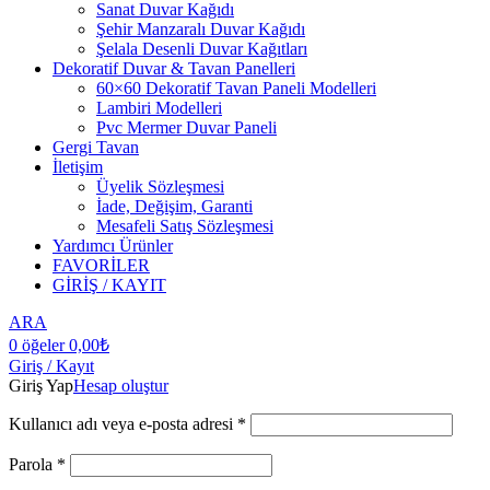
Sanat Duvar Kağıdı
Şehir Manzaralı Duvar Kağıdı
Şelala Desenli Duvar Kağıtları
Dekoratif Duvar & Tavan Panelleri
60×60 Dekoratif Tavan Paneli Modelleri
Lambiri Modelleri
Pvc Mermer Duvar Paneli
Gergi Tavan
İletişim
Üyelik Sözleşmesi
İade, Değişim, Garanti
Mesafeli Satış Sözleşmesi
Yardımcı Ürünler
FAVORİLER
GİRİŞ / KAYIT
ARA
0
öğeler
0,00
₺
Giriş / Kayıt
Giriş Yap
Hesap oluştur
Kullanıcı adı veya e-posta adresi
*
Parola
*