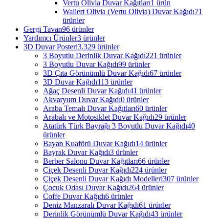
Vertu Olivia Duvar Kağıtları
1 ürün
Wallert Olivia (Vertu Olivia) Duvar Kağıdı
71
ürünler
Gergi Tavan
96 ürünler
Yardımcı Ürünler
3 ürünler
3D Duvar Posteri
3.329 ürünler
3 Boyutlu Derinlik Duvar Kağıdı
221 ürünler
3 Boyutlu Duvar Kağıdı
99 ürünler
3D Çıta Görünümlü Duvar Kağıdı
67 ürünler
3D Duvar Kağıdı
113 ürünler
Ağaç Desenli Duvar Kağıdı
41 ürünler
Akvaryum Duvar Kağıdı
0 ürünler
Araba Temalı Duvar Kağıtları
60 ürünler
Arabalı ve Motosiklet Duvar Kağıdı
29 ürünler
Atatürk Türk Bayrağı 3 Boyutlu Duvar Kağıdı
40
ürünler
Bayan Kuaförü Duvar Kağıdı
14 ürünler
Bayrak Duvar Kağıdı
3 ürünler
Berber Salonu Duvar Kağıtları
66 ürünler
Çiçek Desenli Duvar Kağıdı
224 ürünler
Çiçek Desenli Duvar Kağıdı Modelleri
307 ürünler
Çocuk Odası Duvar Kağıdı
264 ürünler
Coffe Duvar Kağıdı
6 ürünler
Deniz Manzaralı Duvar Kağıdı
61 ürünler
Derinlik Görünümlü Duvar Kağıdı
43 ürünler