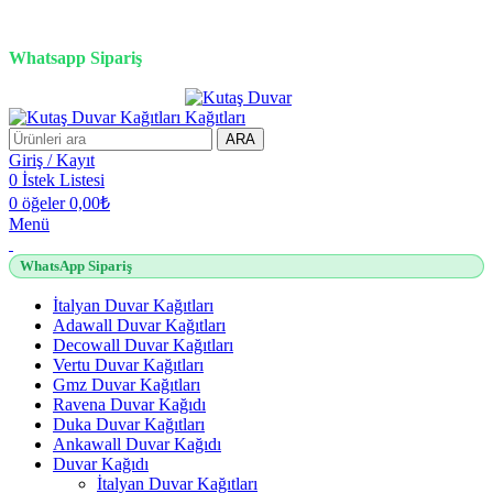
3D duvar kağıdı, Adawall, Decowall, Vertu, Gmz, Pvc mermer
panel, lambiri ve tavan çözümleri
Whatsapp Sipariş
2500 TL üzeri alışverişlerde vade farksız 3 taksit fırsatı!
ARA
Giriş / Kayıt
0
İstek Listesi
0
öğeler
0,00
₺
Menü
WhatsApp Sipariş
İtalyan Duvar Kağıtları
Adawall Duvar Kağıtları
Decowall Duvar Kağıtları
Vertu Duvar Kağıtları
Gmz Duvar Kağıtları
Ravena Duvar Kağıdı
Duka Duvar Kağıtları
Ankawall Duvar Kağıdı
Duvar Kağıdı
İtalyan Duvar Kağıtları