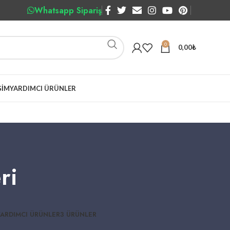
Whatsapp Sipariş
0
0,00
₺
ŞIM
YARDIMCI ÜRÜNLER
ri
YARDIMCI ÜRÜNLER
3 ÜRÜNLER