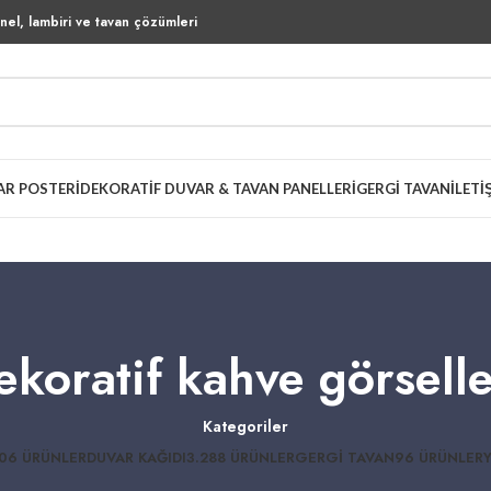
el, lambiri ve tavan çözümleri
AR POSTERI
DEKORATIF DUVAR & TAVAN PANELLERI
GERGI TAVAN
İLETI
ekoratif kahve görselle
Kategoriler
06 ÜRÜNLER
DUVAR KAĞIDI
3.288 ÜRÜNLER
GERGI TAVAN
96 ÜRÜNLER