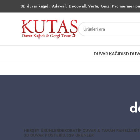
3D duvar kağıdı, Adawall, Decowall, Vertu, Gmz, Pvc mermer pan
DUVAR KAĞIDI
3D DUV
d
HERŞEY
ÜRÜNLER
DEKORATIF DUVAR & TAVAN PANELLERI
1
3D DUVAR POSTERI
3.329 ÜRÜNLER