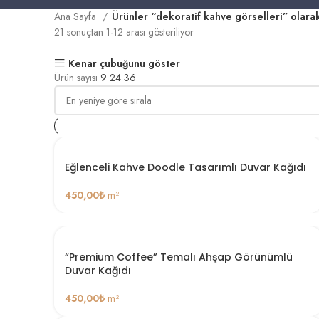
Ana Sayfa
Ürünler “dekoratif kahve görselleri” olarak
21 sonuçtan 1-12 arası gösteriliyor
Kenar çubuğunu göster
Ürün sayısı
9
24
36
Eğlenceli Kahve Doodle Tasarımlı Duvar Kağıdı
450,00
₺
m²
“Premium Coffee” Temalı Ahşap Görünümlü
Duvar Kağıdı
450,00
₺
m²