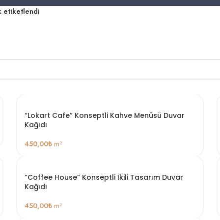
 etiketlendi
“Lokart Cafe” Konseptli Kahve Menüsü Duvar
Kağıdı
450,00
₺
m²
“Coffee House” Konseptli İkili Tasarım Duvar
Kağıdı
450,00
₺
m²