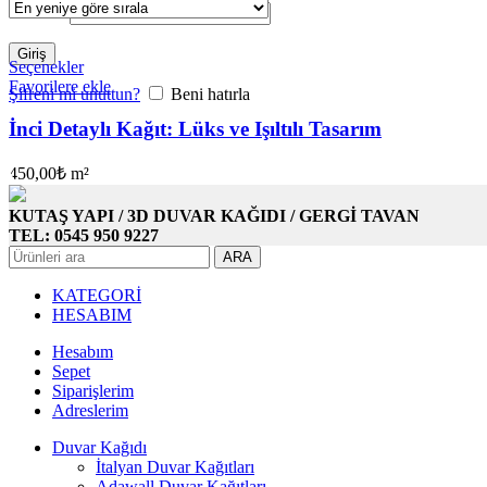
Parola
*
Giriş
Seçenekler
Favorilere ekle
Şifreni mi unuttun?
Beni hatırla
İnci Detaylı Kağıt: Lüks ve Işıltılı Tasarım
450,00
₺
m²
KUTAŞ YAPI / 3D DUVAR KAĞIDI / GERGİ TAVAN
TEL: 0545 950 9227
ARA
KATEGORİ
HESABIM
Hesabım
Sepet
Siparişlerim
Adreslerim
Duvar Kağıdı
İtalyan Duvar Kağıtları
Adawall Duvar Kağıtları