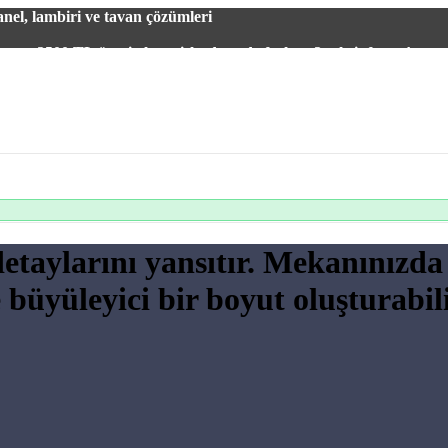
el, lambiri ve tavan çözümleri
2500 TL üzeri alışverişlerde vade farksız 3 taksit fırsatı!
detaylarını yansıtır. Mekanınızda
yüleyici bir boyut oluşturabilir