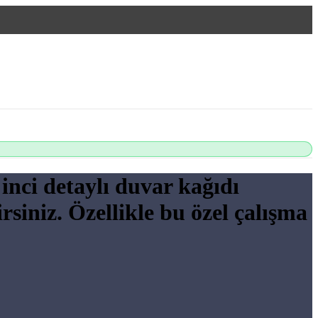
 inci detaylı duvar kağıdı
siniz. Özellikle bu özel çalışma