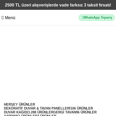
2500 TL üzeri alışverişlerde vade farksız 3 taksit fırsatı!
Menü
WhatsApp Sipariş
Decowall Salda 609-01 açık
krem duvar kağıdı ile ferah ve
modern alanlar oluşturun. 16 m²
silinebilir
Kategoriler
HERŞEY
ÜRÜNLER
DEKORATIF DUVAR & TAVAN PANELLERI
106 ÜRÜNLER
DUVAR KAĞIDI
3.288 ÜRÜNLER
GERGI TAVAN
96 ÜRÜNLER