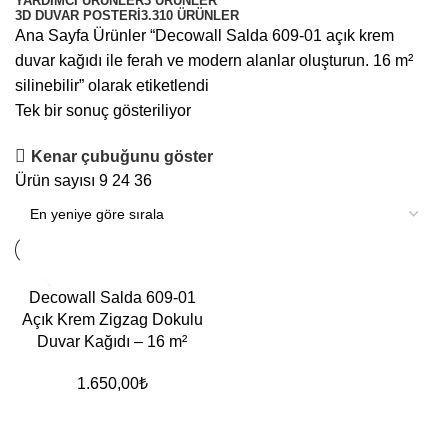
YARDIMCI ÜRÜNLER
3 ÜRÜNLER
3D DUVAR POSTERI
3.310 ÜRÜNLER
Ana Sayfa
Ürünler “Decowall Salda 609-01 açık krem
duvar kağıdı ile ferah ve modern alanlar oluşturun. 16 m²
silinebilir” olarak etiketlendi
Tek bir sonuç gösteriliyor
Kenar çubuğunu göster
Ürün sayısı
9
24
36
Decowall Salda 609-01
Açık Krem Zigzag Dokulu
Duvar Kağıdı – 16 m²
1.650,00
₺