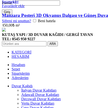
Seçenekler
Parola
*
Favorilere ekle
Giriş
Manzara Posteri 3D Okyanus Dalgası ve Güneş Duva
Şifreni mi unuttun?
Beni hatırla
450,00
₺
m²
KUTAŞ YAPI / 3D DUVAR KAĞIDI / GERGİ TAVAN
TEL: 0545 950 9227
ARA
KATEGORİ
HESABIM
Hesabım
Sepet
Siparişlerim
Adreslerim
Duvar Kağıdı
İtalyan Duvar Kağıtları
Adawall Duvar Kağıtları
Decowall Duvar Kağıtları
Vertu Duvar Kağıtları
Gmz Duvar Kağıtları