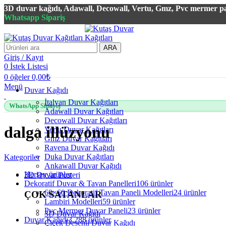
3D duvar kağıdı, Adawall, Decowall, Vertu, Gmz, Pvc mermer pan
Whatsapp Sipariş
ARA
Giriş / Kayıt
0
İstek Listesi
0
öğeler
0,00
₺
Menü
Duvar Kağıdı
İtalyan Duvar Kağıtları
WhatsApp Sipariş
Adawall Duvar Kağıtları
Decowall Duvar Kağıtları
dalga illüzyonu
Vertu Duvar Kağıtları
Gmz Duvar Kağıtları
Ravena Duvar Kağıdı
Duka Duvar Kağıtları
Kategoriler
Ankawall Duvar Kağıdı
Herşey
ürünler
3D Duvar Posteri
Dekoratif Duvar & Tavan Panelleri
106 ürünler
60×60 Dekoratif Tavan Paneli Modelleri
24 ürünler
ÇOK SATANLAR
Lambiri Modelleri
59 ürünler
Pvc Mermer Duvar Paneli
23 ürünler
3D Duvar Kağıdı
Duvar Kağıdı
3.288 ürünler
Çiçek Desenli Duvar Kağıdı