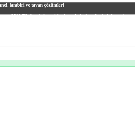
el, lambiri ve tavan çözümleri
2500 TL üzeri alışverişlerde vade farksız 3 taksit fırsatı!