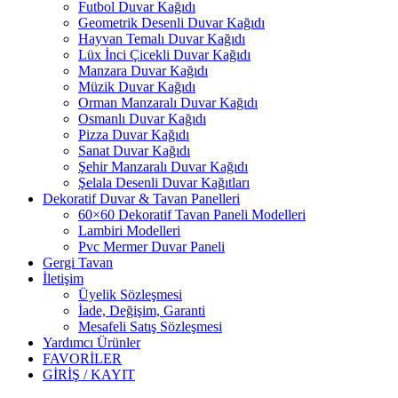
Futbol Duvar Kağıdı
Geometrik Desenli Duvar Kağıdı
Hayvan Temalı Duvar Kağıdı
Lüx İnci Çicekli Duvar Kağıdı
Manzara Duvar Kağıdı
Müzik Duvar Kağıdı
Orman Manzaralı Duvar Kağıdı
Osmanlı Duvar Kağıdı
Pizza Duvar Kağıdı
Sanat Duvar Kağıdı
Şehir Manzaralı Duvar Kağıdı
Şelala Desenli Duvar Kağıtları
Dekoratif Duvar & Tavan Panelleri
60×60 Dekoratif Tavan Paneli Modelleri
Lambiri Modelleri
Pvc Mermer Duvar Paneli
Gergi Tavan
İletişim
Üyelik Sözleşmesi
İade, Değişim, Garanti
Mesafeli Satış Sözleşmesi
Yardımcı Ürünler
FAVORİLER
GİRİŞ / KAYIT