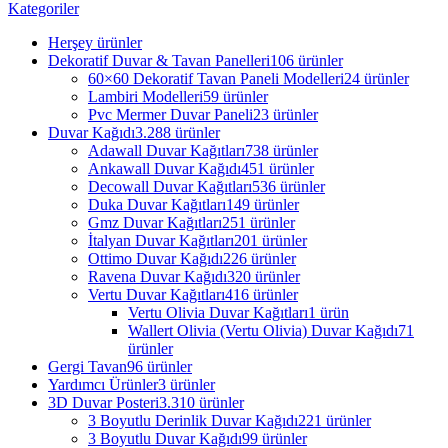
Kategoriler
Herşey
ürünler
Dekoratif Duvar & Tavan Panelleri
106 ürünler
60×60 Dekoratif Tavan Paneli Modelleri
24 ürünler
Lambiri Modelleri
59 ürünler
Pvc Mermer Duvar Paneli
23 ürünler
Duvar Kağıdı
3.288 ürünler
Adawall Duvar Kağıtları
738 ürünler
Ankawall Duvar Kağıdı
451 ürünler
Decowall Duvar Kağıtları
536 ürünler
Duka Duvar Kağıtları
149 ürünler
Gmz Duvar Kağıtları
251 ürünler
İtalyan Duvar Kağıtları
201 ürünler
Ottimo Duvar Kağıdı
226 ürünler
Ravena Duvar Kağıdı
320 ürünler
Vertu Duvar Kağıtları
416 ürünler
Vertu Olivia Duvar Kağıtları
1 ürün
Wallert Olivia (Vertu Olivia) Duvar Kağıdı
71
ürünler
Gergi Tavan
96 ürünler
Yardımcı Ürünler
3 ürünler
3D Duvar Posteri
3.310 ürünler
3 Boyutlu Derinlik Duvar Kağıdı
221 ürünler
3 Boyutlu Duvar Kağıdı
99 ürünler