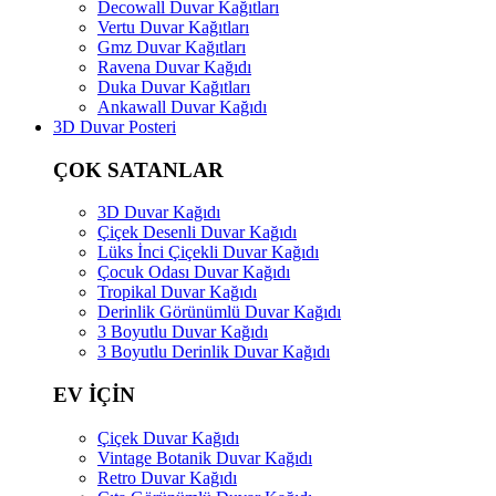
Decowall Duvar Kağıtları
Vertu Duvar Kağıtları
Gmz Duvar Kağıtları
Ravena Duvar Kağıdı
Duka Duvar Kağıtları
Ankawall Duvar Kağıdı
3D Duvar Posteri
ÇOK SATANLAR
3D Duvar Kağıdı
Çiçek Desenli Duvar Kağıdı
Lüks İnci Çiçekli Duvar Kağıdı
Çocuk Odası Duvar Kağıdı
Tropikal Duvar Kağıdı
Derinlik Görünümlü Duvar Kağıdı
3 Boyutlu Duvar Kağıdı
3 Boyutlu Derinlik Duvar Kağıdı
EV İÇİN
Çiçek Duvar Kağıdı
Vintage Botanik Duvar Kağıdı
Retro Duvar Kağıdı