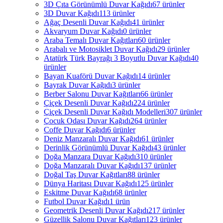
3D Çıta Görünümlü Duvar Kağıdı
67 ürünler
3D Duvar Kağıdı
113 ürünler
Ağaç Desenli Duvar Kağıdı
41 ürünler
Akvaryum Duvar Kağıdı
0 ürünler
Araba Temalı Duvar Kağıtları
60 ürünler
Arabalı ve Motosiklet Duvar Kağıdı
29 ürünler
Atatürk Türk Bayrağı 3 Boyutlu Duvar Kağıdı
40
ürünler
Bayan Kuaförü Duvar Kağıdı
14 ürünler
Bayrak Duvar Kağıdı
3 ürünler
Berber Salonu Duvar Kağıtları
66 ürünler
Çiçek Desenli Duvar Kağıdı
224 ürünler
Çiçek Desenli Duvar Kağıdı Modelleri
307 ürünler
Çocuk Odası Duvar Kağıdı
264 ürünler
Coffe Duvar Kağıdı
6 ürünler
Deniz Manzaralı Duvar Kağıdı
61 ürünler
Derinlik Görünümlü Duvar Kağıdı
43 ürünler
Doğa Manzara Duvar Kağıdı
310 ürünler
Doğa Manzaralı Duvar Kağıdı
137 ürünler
Doğal Taş Duvar Kağıtları
88 ürünler
Dünya Haritası Duvar Kağıdı
125 ürünler
Eskitme Duvar Kağıdı
68 ürünler
Futbol Duvar Kağıdı
1 ürün
Geometrik Desenli Duvar Kağıdı
217 ürünler
Güzellik Salonu Duvar Kağıtları
123 ürünler