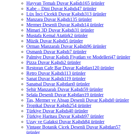
Hayvan Temalı Duvar Kağıdı
165 ürünler
Kabe – Dini Duvar Kağıdı
47 ürünler
Lüx İnci Çicekli Duvar Kağıdı
313 ürünler
Manzara Duvar Kağıdı
135 ürünler
Mermer Desenli Duvar Kağıdı
14 ürünler
Mimari 3D Duvar Kağıdı
31 ürünler
Mustafa Kemal Atatürk
2 ürünler
Müzik Duvar Kağıdı
5 ürünler
Orman Manzaralı Duvar Kağıdı
96 ürünler
Osmanlı Duvar Kağıdı
7 ürünler
Palmiye Duvar Kağıdı Fiyatları ve Modelleri
47 ürünler
Pizza Duvar Kağıdı
2 ürünler
Restoran Cafe Bar Duvar Kağıtları
120 ürünler
Retro Duvar Kağıdı
113 ürünler
Sanat Duvar Kağıdı
119 ürünler
Sanatsal Duvar Kağıtları
0 ürünler
Şehir Manzaralı Duvar Kağıdı
59 ürünler
Şelala Desenli Duvar Kağıtları
19 ürünler
Taş, Mermer ve Ahşap Desenli Duvar Kağıdı
0 ürünler
Tropikal Duvar Kağıdı
254 ürünler
Türkiye Duvar Kağıdı
40 ürünler
Türkiye Haritası Duvar Kağıdı
97 ürünler
Uzay ve Galaksi Duvar Kağıdı
84 ürünler
Vintage Botanik Çiçek Desenli Duvar Kağıtları
57
ürünler