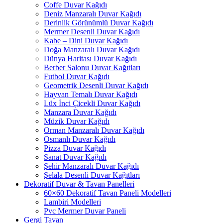
Coffe Duvar Kağıdı
Deniz Manzaralı Duvar Kağıdı
Derinlik Görünümlü Duvar Kağıdı
Mermer Desenli Duvar Kağıdı
Kabe – Dini Duvar Kağıdı
Doğa Manzaralı Duvar Kağıdı
Dünya Haritası Duvar Kağıdı
Berber Salonu Duvar Kağıtları
Futbol Duvar Kağıdı
Geometrik Desenli Duvar Kağıdı
Hayvan Temalı Duvar Kağıdı
Lüx İnci Çicekli Duvar Kağıdı
Manzara Duvar Kağıdı
Müzik Duvar Kağıdı
Orman Manzaralı Duvar Kağıdı
Osmanlı Duvar Kağıdı
Pizza Duvar Kağıdı
Sanat Duvar Kağıdı
Şehir Manzaralı Duvar Kağıdı
Şelala Desenli Duvar Kağıtları
Dekoratif Duvar & Tavan Panelleri
60×60 Dekoratif Tavan Paneli Modelleri
Lambiri Modelleri
Pvc Mermer Duvar Paneli
Gergi Tavan