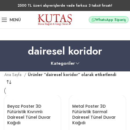
2500 TL üzeri alışverişlerde vade farksız 3 taksit fırsatı!
WhatsApp Sipariş
MENÜ
dairesel koridor
Kategoriler
Ana Sayfa
Ürünler “dairesel koridor” olarak etiketlendi
Beyaz Poster 3D
Metal Poster 3D
Fütüristik Kıvrımlı
Fütüristik Sarmal
Dairesel Tünel Duvar
Dairesel Tünel Duvar
Kağıdı
Kağıdı