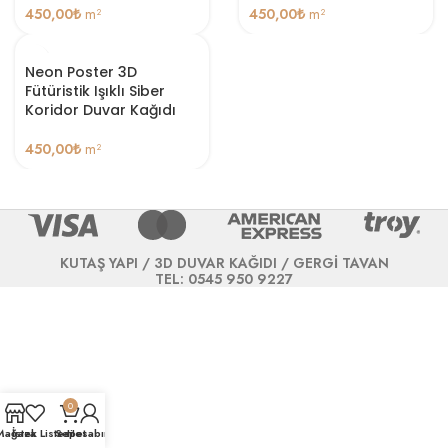
450,00
₺
m²
450,00
₺
m²
Neon Poster 3D
Fütüristik Işıklı Siber
Koridor Duvar Kağıdı
450,00
₺
m²
KUTAŞ YAPI / 3D DUVAR KAĞIDI / GERGİ TAVAN
TEL: 0545 950 9227
0
Mağaza
İstek Listesi
Sepet
Hesabım