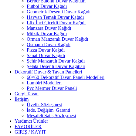
Berber Salonu Duvar Kağıtları
Futbol Duvar Kağıdı
Geometrik Desenli Duvar Kağıdı
Hayvan Temalı Duvar Kağıdı
Lüx İnci Çicekli Duvar Kağıdı
Manzara Duvar Kağıdı
Müzik Duvar Kağıdı
Orman Manzaralı Duvar Kağıdı
Osmanlı Duvar Kağıdı
Pizza Duvar Kağıdı
Sanat Duvar Kağıdı
Şehir Manzaralı Duvar Kağıdı
Şelala Desenli Duvar Kağıtları
Dekoratif Duvar & Tavan Panelleri
60×60 Dekoratif Tavan Paneli Modelleri
Lambiri Modelleri
Pvc Mermer Duvar Paneli
Gergi Tavan
İletişim
Üyelik Sözleşmesi
İade, Değişim, Garanti
Mesafeli Satış Sözleşmesi
Yardımcı Ürünler
FAVORİLER
GİRİŞ / KAYIT