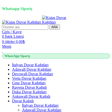
2500 TL üzeri alışverişlerde vade farksız 3 taksit fırsatı!
Whatsapp Sipariş
2500 TL üzeri alışverişlerde vade farksız 3 taksit fırsatı!
ARA
Giriş / Kayıt
0
İstek Listesi
0
öğeler
0,00
₺
Menü
WhatsApp Sipariş
İtalyan Duvar Kağıtları
Adawall Duvar Kağıtları
Decowall Duvar Kağıtları
Vertu Duvar Kağıtları
Gmz Duvar Kağıtları
Ravena Duvar Kağıdı
Duka Duvar Kağıtları
Ankawall Duvar Kağıdı
Duvar Kağıdı
İtalyan Duvar Kağıtları
Adawall Duvar Kağıtları