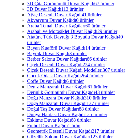
3D Çıta Görünümlü Duvar Kağıdı
67 ürünler
3D Duvar Kağıdı
113 ürünler
Ağaç Desenli Duvar Kağıdı
41 ürünler
Akvaryum Duvar Kağıdı
0 ürünler
Araba Temalı Duvar Kağıtları
60 ürünler
Arabalı ve Motosiklet Duvar Kağıdı
29 ürünler
Atatürk Türk Bayrağı 3 Boyutlu Duvar Kağıdı
40
ürünler
Bayan Kuaförü Duvar Kağıdı
14 ürünler
Bayrak Duvar Kağıdı
3 ürünler
Berber Salonu Duvar Kağıtları
66 ürünler
Çiçek Desenli Duvar Kağıdı
224 ürünler
Çiçek Desenli Duvar Kağıdı Modelleri
307 ürünler
Çocuk Odası Duvar Kağıdı
264 ürünler
Coffe Duvar Kağıdı
6 ürünler
Deniz Manzaralı Duvar Kağıdı
61 ürünler
Derinlik Görünümlü Duvar Kağıdı
43 ürünler
Doğa Manzara Duvar Kağıdı
310 ürünler
Doğa Manzaralı Duvar Kağıdı
137 ürünler
Doğal Taş Duvar Kağıtları
88 ürünler
Dünya Haritası Duvar Kağıdı
125 ürünler
Eskitme Duvar Kağıdı
68 ürünler
Futbol Duvar Kağıdı
1 ürün
Geometrik Desenli Duvar Kağıdı
217 ürünler
Güzellik Salonu Duvar Kağıtları
123 ürünler