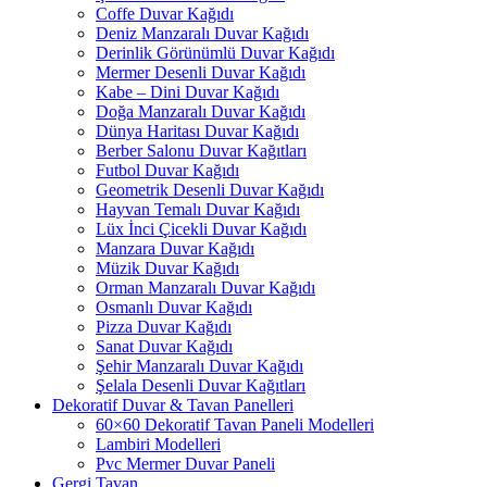
Coffe Duvar Kağıdı
Deniz Manzaralı Duvar Kağıdı
Derinlik Görünümlü Duvar Kağıdı
Mermer Desenli Duvar Kağıdı
Kabe – Dini Duvar Kağıdı
Doğa Manzaralı Duvar Kağıdı
Dünya Haritası Duvar Kağıdı
Berber Salonu Duvar Kağıtları
Futbol Duvar Kağıdı
Geometrik Desenli Duvar Kağıdı
Hayvan Temalı Duvar Kağıdı
Lüx İnci Çicekli Duvar Kağıdı
Manzara Duvar Kağıdı
Müzik Duvar Kağıdı
Orman Manzaralı Duvar Kağıdı
Osmanlı Duvar Kağıdı
Pizza Duvar Kağıdı
Sanat Duvar Kağıdı
Şehir Manzaralı Duvar Kağıdı
Şelala Desenli Duvar Kağıtları
Dekoratif Duvar & Tavan Panelleri
60×60 Dekoratif Tavan Paneli Modelleri
Lambiri Modelleri
Pvc Mermer Duvar Paneli
Gergi Tavan