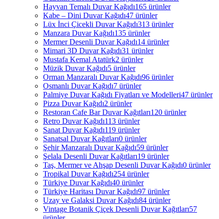
Hayvan Temalı Duvar Kağıdı
165 ürünler
Kabe – Dini Duvar Kağıdı
47 ürünler
Lüx İnci Çicekli Duvar Kağıdı
313 ürünler
Manzara Duvar Kağıdı
135 ürünler
Mermer Desenli Duvar Kağıdı
14 ürünler
Mimari 3D Duvar Kağıdı
31 ürünler
Mustafa Kemal Atatürk
2 ürünler
Müzik Duvar Kağıdı
5 ürünler
Orman Manzaralı Duvar Kağıdı
96 ürünler
Osmanlı Duvar Kağıdı
7 ürünler
Palmiye Duvar Kağıdı Fiyatları ve Modelleri
47 ürünler
Pizza Duvar Kağıdı
2 ürünler
Restoran Cafe Bar Duvar Kağıtları
120 ürünler
Retro Duvar Kağıdı
113 ürünler
Sanat Duvar Kağıdı
119 ürünler
Sanatsal Duvar Kağıtları
0 ürünler
Şehir Manzaralı Duvar Kağıdı
59 ürünler
Şelala Desenli Duvar Kağıtları
19 ürünler
Taş, Mermer ve Ahşap Desenli Duvar Kağıdı
0 ürünler
Tropikal Duvar Kağıdı
254 ürünler
Türkiye Duvar Kağıdı
40 ürünler
Türkiye Haritası Duvar Kağıdı
97 ürünler
Uzay ve Galaksi Duvar Kağıdı
84 ürünler
Vintage Botanik Çiçek Desenli Duvar Kağıtları
57
ürünler