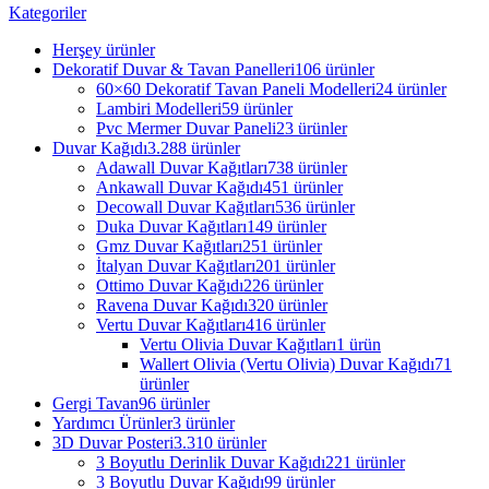
Kategoriler
Herşey
ürünler
Dekoratif Duvar & Tavan Panelleri
106 ürünler
60×60 Dekoratif Tavan Paneli Modelleri
24 ürünler
Lambiri Modelleri
59 ürünler
Pvc Mermer Duvar Paneli
23 ürünler
Duvar Kağıdı
3.288 ürünler
Adawall Duvar Kağıtları
738 ürünler
Ankawall Duvar Kağıdı
451 ürünler
Decowall Duvar Kağıtları
536 ürünler
Duka Duvar Kağıtları
149 ürünler
Gmz Duvar Kağıtları
251 ürünler
İtalyan Duvar Kağıtları
201 ürünler
Ottimo Duvar Kağıdı
226 ürünler
Ravena Duvar Kağıdı
320 ürünler
Vertu Duvar Kağıtları
416 ürünler
Vertu Olivia Duvar Kağıtları
1 ürün
Wallert Olivia (Vertu Olivia) Duvar Kağıdı
71
ürünler
Gergi Tavan
96 ürünler
Yardımcı Ürünler
3 ürünler
3D Duvar Posteri
3.310 ürünler
3 Boyutlu Derinlik Duvar Kağıdı
221 ürünler
3 Boyutlu Duvar Kağıdı
99 ürünler