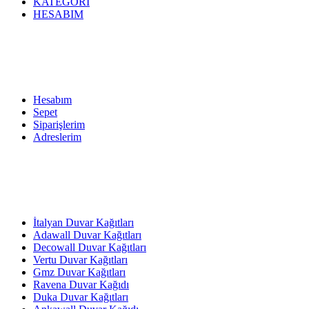
KATEGORİ
HESABIM
Hesabım
Sepet
Siparişlerim
Adreslerim
İtalyan Duvar Kağıtları
Adawall Duvar Kağıtları
Decowall Duvar Kağıtları
Vertu Duvar Kağıtları
Gmz Duvar Kağıtları
Ravena Duvar Kağıdı
Duka Duvar Kağıtları