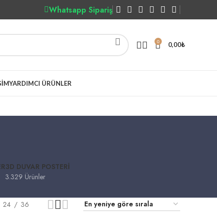
Whatsapp Sipariş
0
0,00
₺
ŞIM
YARDIMCI ÜRÜNLER
ER
3D DUVAR POSTERI
3.329 Ürünler
24
36