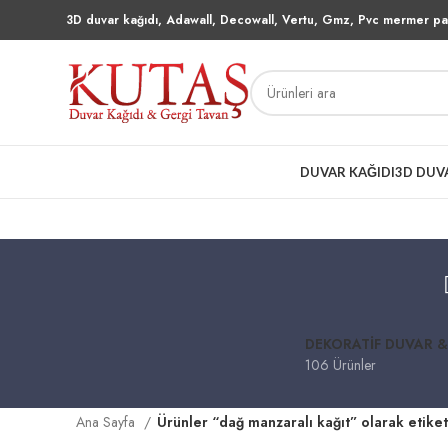
3D duvar kağıdı, Adawall, Decowall, Vertu, Gmz, Pvc mermer pan
DUVAR KAĞIDI
3D DUV
DEKORATIF DUVAR &
106 Ürünler
Ana Sayfa
Ürünler “dağ manzaralı kağıt” olarak etike