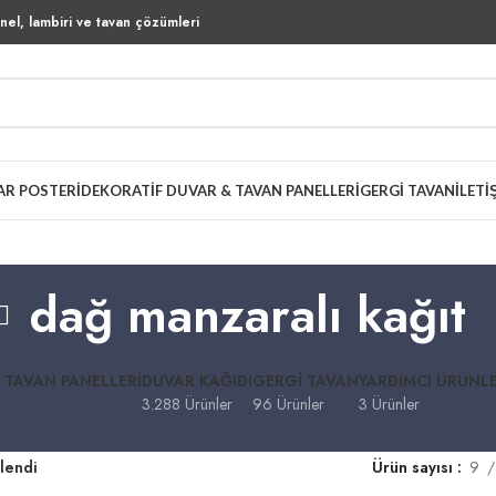
el, lambiri ve tavan çözümleri
AR POSTERI
DEKORATIF DUVAR & TAVAN PANELLERI
GERGI TAVAN
İLETI
dağ manzaralı kağıt
 TAVAN PANELLERI
DUVAR KAĞIDI
GERGI TAVAN
YARDIMCI ÜRÜNL
3.288 Ürünler
96 Ürünler
3 Ürünler
tlendi
Ürün sayısı
9