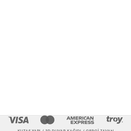
KUTAŞ YAPI / 3D DUVAR KAĞIDI / GERGİ TAVAN