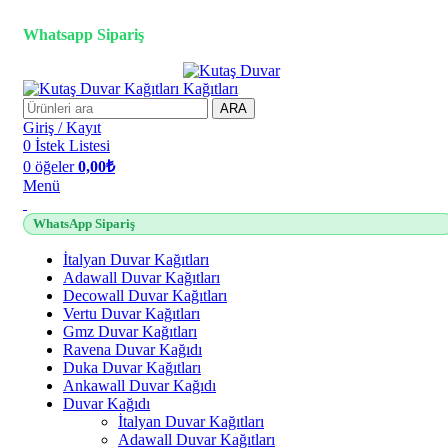
2500 TL üzeri alışverişlerde vade farksız 3 taksit fırsatı!
Whatsapp Sipariş
2500 TL üzeri alışverişlerde vade farksız 3 taksit fırsatı!
ARA
Giriş / Kayıt
0
İstek Listesi
0
öğeler
0,00
₺
Menü
WhatsApp Sipariş
İtalyan Duvar Kağıtları
Adawall Duvar Kağıtları
Decowall Duvar Kağıtları
Vertu Duvar Kağıtları
Gmz Duvar Kağıtları
Ravena Duvar Kağıdı
Duka Duvar Kağıtları
Ankawall Duvar Kağıdı
Duvar Kağıdı
İtalyan Duvar Kağıtları
Adawall Duvar Kağıtları