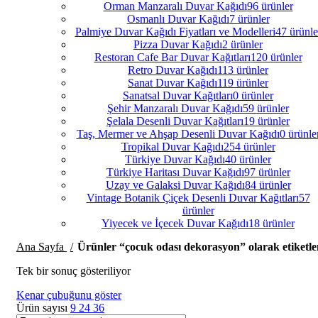
Orman Manzaralı Duvar Kağıdı
96 ürünler
Osmanlı Duvar Kağıdı
7 ürünler
Palmiye Duvar Kağıdı Fiyatları ve Modelleri
47 ürünle
Pizza Duvar Kağıdı
2 ürünler
Restoran Cafe Bar Duvar Kağıtları
120 ürünler
Retro Duvar Kağıdı
113 ürünler
Sanat Duvar Kağıdı
119 ürünler
Sanatsal Duvar Kağıtları
0 ürünler
Şehir Manzaralı Duvar Kağıdı
59 ürünler
Şelala Desenli Duvar Kağıtları
19 ürünler
Taş, Mermer ve Ahşap Desenli Duvar Kağıdı
0 ürünle
Tropikal Duvar Kağıdı
254 ürünler
Türkiye Duvar Kağıdı
40 ürünler
Türkiye Haritası Duvar Kağıdı
97 ürünler
Uzay ve Galaksi Duvar Kağıdı
84 ürünler
Vintage Botanik Çiçek Desenli Duvar Kağıtları
57
ürünler
Yiyecek ve İçecek Duvar Kağıdı
18 ürünler
Ana Sayfa
Ürünler “çocuk odası dekorasyon” olarak etiketle
Tek bir sonuç gösteriliyor
Kenar çubuğunu göster
Ürün sayısı
9
24
36