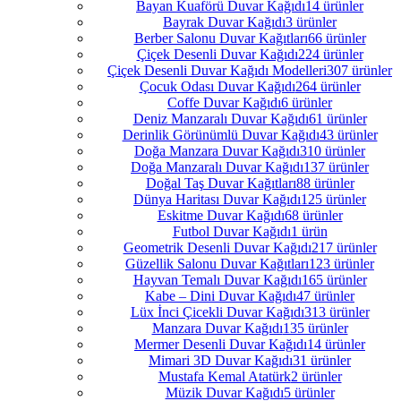
Bayan Kuaförü Duvar Kağıdı
14 ürünler
Bayrak Duvar Kağıdı
3 ürünler
Berber Salonu Duvar Kağıtları
66 ürünler
Çiçek Desenli Duvar Kağıdı
224 ürünler
Çiçek Desenli Duvar Kağıdı Modelleri
307 ürünler
Çocuk Odası Duvar Kağıdı
264 ürünler
Coffe Duvar Kağıdı
6 ürünler
Deniz Manzaralı Duvar Kağıdı
61 ürünler
Derinlik Görünümlü Duvar Kağıdı
43 ürünler
Doğa Manzara Duvar Kağıdı
310 ürünler
Doğa Manzaralı Duvar Kağıdı
137 ürünler
Doğal Taş Duvar Kağıtları
88 ürünler
Dünya Haritası Duvar Kağıdı
125 ürünler
Eskitme Duvar Kağıdı
68 ürünler
Futbol Duvar Kağıdı
1 ürün
Geometrik Desenli Duvar Kağıdı
217 ürünler
Güzellik Salonu Duvar Kağıtları
123 ürünler
Hayvan Temalı Duvar Kağıdı
165 ürünler
Kabe – Dini Duvar Kağıdı
47 ürünler
Lüx İnci Çicekli Duvar Kağıdı
313 ürünler
Manzara Duvar Kağıdı
135 ürünler
Mermer Desenli Duvar Kağıdı
14 ürünler
Mimari 3D Duvar Kağıdı
31 ürünler
Mustafa Kemal Atatürk
2 ürünler
Müzik Duvar Kağıdı
5 ürünler