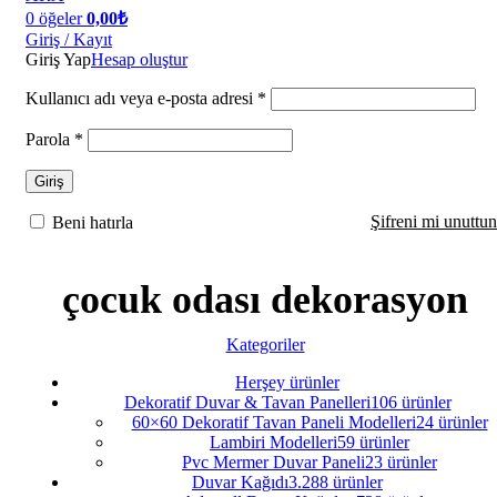
0
öğeler
0,00
₺
Giriş / Kayıt
Giriş Yap
Hesap oluştur
Kullanıcı adı veya e-posta adresi
*
Parola
*
Giriş
Şifreni mi unuttu
Beni hatırla
çocuk odası dekorasyon
Kategoriler
Herşey
ürünler
Dekoratif Duvar & Tavan Panelleri
106 ürünler
60×60 Dekoratif Tavan Paneli Modelleri
24 ürünler
Lambiri Modelleri
59 ürünler
Pvc Mermer Duvar Paneli
23 ürünler
Duvar Kağıdı
3.288 ürünler