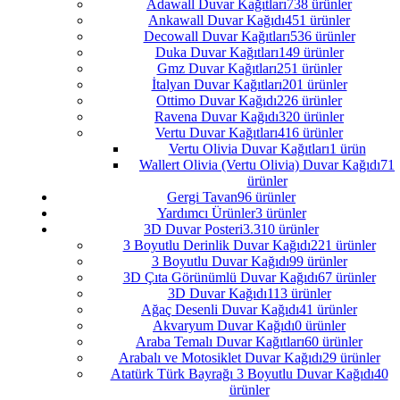
Adawall Duvar Kağıtları
738 ürünler
Ankawall Duvar Kağıdı
451 ürünler
Decowall Duvar Kağıtları
536 ürünler
Duka Duvar Kağıtları
149 ürünler
Gmz Duvar Kağıtları
251 ürünler
İtalyan Duvar Kağıtları
201 ürünler
Ottimo Duvar Kağıdı
226 ürünler
Ravena Duvar Kağıdı
320 ürünler
Vertu Duvar Kağıtları
416 ürünler
Vertu Olivia Duvar Kağıtları
1 ürün
Wallert Olivia (Vertu Olivia) Duvar Kağıdı
71
ürünler
Gergi Tavan
96 ürünler
Yardımcı Ürünler
3 ürünler
3D Duvar Posteri
3.310 ürünler
3 Boyutlu Derinlik Duvar Kağıdı
221 ürünler
3 Boyutlu Duvar Kağıdı
99 ürünler
3D Çıta Görünümlü Duvar Kağıdı
67 ürünler
3D Duvar Kağıdı
113 ürünler
Ağaç Desenli Duvar Kağıdı
41 ürünler
Akvaryum Duvar Kağıdı
0 ürünler
Araba Temalı Duvar Kağıtları
60 ürünler
Arabalı ve Motosiklet Duvar Kağıdı
29 ürünler
Atatürk Türk Bayrağı 3 Boyutlu Duvar Kağıdı
40
ürünler