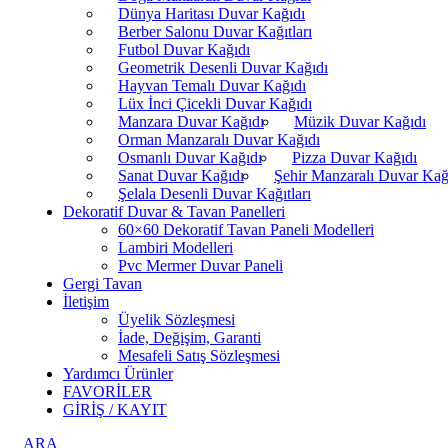
Dünya Haritası Duvar Kağıdı
Berber Salonu Duvar Kağıtları
Futbol Duvar Kağıdı
Geometrik Desenli Duvar Kağıdı
Hayvan Temalı Duvar Kağıdı
Lüx İnci Çicekli Duvar Kağıdı
Manzara Duvar Kağıdı
Müzik Duvar Kağıdı
Orman Manzaralı Duvar Kağıdı
Osmanlı Duvar Kağıdı
Pizza Duvar Kağıdı
Sanat Duvar Kağıdı
Şehir Manzaralı Duvar Kağ
Şelala Desenli Duvar Kağıtları
Dekoratif Duvar & Tavan Panelleri
60×60 Dekoratif Tavan Paneli Modelleri
Lambiri Modelleri
Pvc Mermer Duvar Paneli
Gergi Tavan
İletişim
Üyelik Sözleşmesi
İade, Değişim, Garanti
Mesafeli Satış Sözleşmesi
Yardımcı Ürünler
FAVORİLER
GİRİŞ / KAYIT
ARA