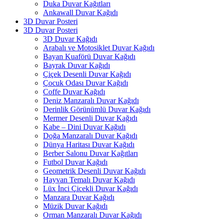
Duka Duvar Kağıtları
Ankawall Duvar Kağıdı
3D Duvar Posteri
3D Duvar Posteri
3D Duvar Kağıdı
Arabalı ve Motosiklet Duvar Kağıdı
Bayan Kuaförü Duvar Kağıdı
Bayrak Duvar Kağıdı
Çiçek Desenli Duvar Kağıdı
Çocuk Odası Duvar Kağıdı
Coffe Duvar Kağıdı
Deniz Manzaralı Duvar Kağıdı
Derinlik Görünümlü Duvar Kağıdı
Mermer Desenli Duvar Kağıdı
Kabe – Dini Duvar Kağıdı
Doğa Manzaralı Duvar Kağıdı
Dünya Haritası Duvar Kağıdı
Berber Salonu Duvar Kağıtları
Futbol Duvar Kağıdı
Geometrik Desenli Duvar Kağıdı
Hayvan Temalı Duvar Kağıdı
Lüx İnci Çicekli Duvar Kağıdı
Manzara Duvar Kağıdı
Müzik Duvar Kağıdı
Orman Manzaralı Duvar Kağıdı