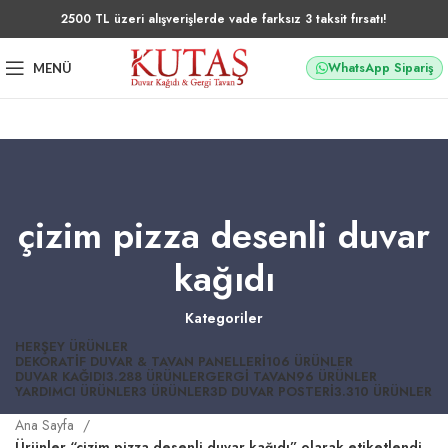
2500 TL üzeri alışverişlerde vade farksız 3 taksit fırsatı!
WhatsApp Sipariş
MENÜ
çizim pizza desenli duvar
kağıdı
Kategoriler
HERŞEY
ÜRÜNLER
DEKORATIF DUVAR & TAVAN PANELLERI
106 ÜRÜNLER
DUVAR KAĞIDI
3.288 ÜRÜNLER
GERGI TAVAN
96 ÜRÜNLER
YARDIMCI ÜRÜNLER
3 ÜRÜNLER
3D DUVAR POSTERI
3.310 ÜRÜNLER
Ana Sayfa
Ürünler “çizim pizza desenli duvar kağıdı” olarak etiketlendi