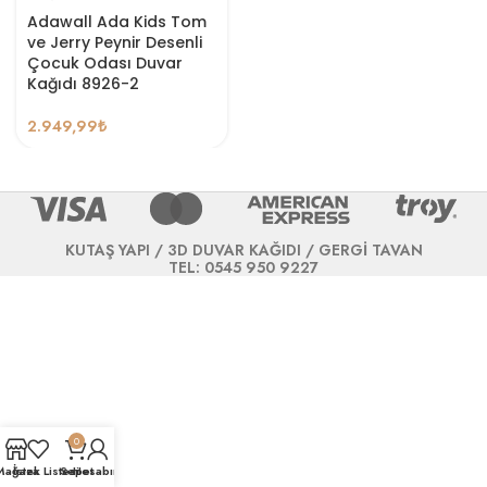
Adawall Ada Kids Tom
ve Jerry Peynir Desenli
Çocuk Odası Duvar
Kağıdı 8926-2
2.949,99
₺
KUTAŞ YAPI / 3D DUVAR KAĞIDI / GERGİ TAVAN
TEL: 0545 950 9227
0
Mağaza
İstek Listesi
Sepet
Hesabım