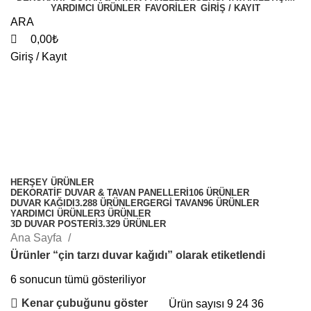
YARDIMCI ÜRÜNLER
FAVORİLER
GİRİŞ / KAYIT
ARA
0,00
₺
Giriş / Kayıt
çin tarzı duvar kağıdı
Kategoriler
HERŞEY
ÜRÜNLER
DEKORATIF DUVAR & TAVAN PANELLERI
106 ÜRÜNLER
DUVAR KAĞIDI
3.288 ÜRÜNLER
GERGI TAVAN
96 ÜRÜNLER
YARDIMCI ÜRÜNLER
3 ÜRÜNLER
3D DUVAR POSTERI
3.329 ÜRÜNLER
Ana Sayfa
Ürünler “çin tarzı duvar kağıdı” olarak etiketlendi
6 sonucun tümü gösteriliyor
Kenar çubuğunu göster
Ürün sayısı
9
24
36