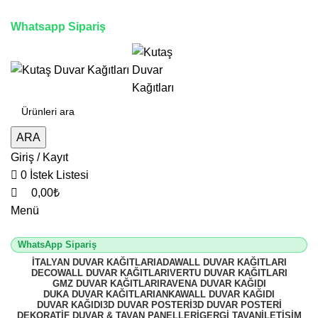
0
0
0
3D duvar kağıdı, Adawall, Decowall, Vertu, Gmz, Pvc mermer panel,
lambiri ve tavan çözümleri
Whatsapp Sipariş
2500 TL üzeri alışverişlerde vade farksız 3 taksit fırsatı!
ARA
Giriş / Kayıt
0
İstek Listesi
0,00
₺
Menü
WhatsApp Sipariş
İTALYAN DUVAR KAĞITLARI
ADAWALL DUVAR KAĞITLARI
DECOWALL DUVAR KAĞITLARI
VERTU DUVAR KAĞITLARI
GMZ DUVAR KAĞITLARI
RAVENA DUVAR KAĞIDI
DUKA DUVAR KAĞITLARI
ANKAWALL DUVAR KAĞIDI
DUVAR KAĞIDI
3D DUVAR POSTERI
3D DUVAR POSTERI
DEKORATIF DUVAR & TAVAN PANELLERI
GERGI TAVAN
İLETIŞIM