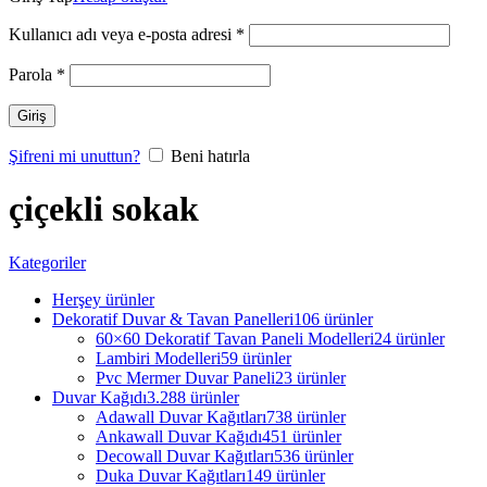
Kullanıcı adı veya e-posta adresi
*
Parola
*
Giriş
Şifreni mi unuttun?
Beni hatırla
çiçekli sokak
Kategoriler
Herşey
ürünler
Dekoratif Duvar & Tavan Panelleri
106 ürünler
60×60 Dekoratif Tavan Paneli Modelleri
24 ürünler
Lambiri Modelleri
59 ürünler
Pvc Mermer Duvar Paneli
23 ürünler
Duvar Kağıdı
3.288 ürünler
Adawall Duvar Kağıtları
738 ürünler
Ankawall Duvar Kağıdı
451 ürünler
Decowall Duvar Kağıtları
536 ürünler
Duka Duvar Kağıtları
149 ürünler