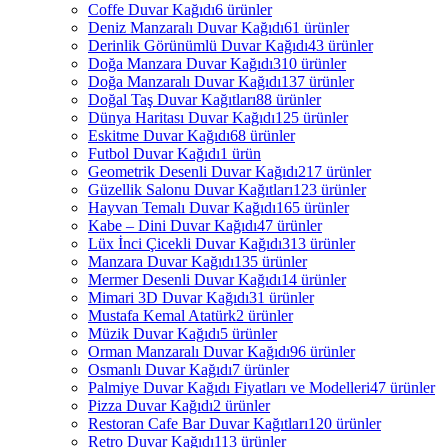
Coffe Duvar Kağıdı
6 ürünler
Deniz Manzaralı Duvar Kağıdı
61 ürünler
Derinlik Görünümlü Duvar Kağıdı
43 ürünler
Doğa Manzara Duvar Kağıdı
310 ürünler
Doğa Manzaralı Duvar Kağıdı
137 ürünler
Doğal Taş Duvar Kağıtları
88 ürünler
Dünya Haritası Duvar Kağıdı
125 ürünler
Eskitme Duvar Kağıdı
68 ürünler
Futbol Duvar Kağıdı
1 ürün
Geometrik Desenli Duvar Kağıdı
217 ürünler
Güzellik Salonu Duvar Kağıtları
123 ürünler
Hayvan Temalı Duvar Kağıdı
165 ürünler
Kabe – Dini Duvar Kağıdı
47 ürünler
Lüx İnci Çicekli Duvar Kağıdı
313 ürünler
Manzara Duvar Kağıdı
135 ürünler
Mermer Desenli Duvar Kağıdı
14 ürünler
Mimari 3D Duvar Kağıdı
31 ürünler
Mustafa Kemal Atatürk
2 ürünler
Müzik Duvar Kağıdı
5 ürünler
Orman Manzaralı Duvar Kağıdı
96 ürünler
Osmanlı Duvar Kağıdı
7 ürünler
Palmiye Duvar Kağıdı Fiyatları ve Modelleri
47 ürünler
Pizza Duvar Kağıdı
2 ürünler
Restoran Cafe Bar Duvar Kağıtları
120 ürünler
Retro Duvar Kağıdı
113 ürünler