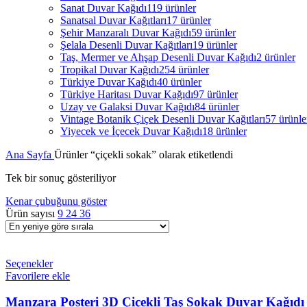
Sanat Duvar Kağıdı
119 ürünler
Sanatsal Duvar Kağıtları
17 ürünler
Şehir Manzaralı Duvar Kağıdı
59 ürünler
Şelala Desenli Duvar Kağıtları
19 ürünler
Taş, Mermer ve Ahşap Desenli Duvar Kağıdı
2 ürünler
Tropikal Duvar Kağıdı
254 ürünler
Türkiye Duvar Kağıdı
40 ürünler
Türkiye Haritası Duvar Kağıdı
97 ürünler
Uzay ve Galaksi Duvar Kağıdı
84 ürünler
Vintage Botanik Çiçek Desenli Duvar Kağıtları
57 ürünle
Yiyecek ve İçecek Duvar Kağıdı
18 ürünler
Ana Sayfa
Ürünler “çiçekli sokak” olarak etiketlendi
Tek bir sonuç gösteriliyor
Kenar çubuğunu göster
Ürün sayısı
9
24
36
Seçenekler
Favorilere ekle
Manzara Posteri 3D Çiçekli Taş Sokak Duvar Kağıdı