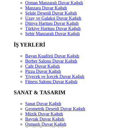
Orman Manzaralı Duvar Kağıdı
Manzara Duvar Kağıdı
Şelale Desenli Duvar Kağıdı
Uzay ve Galaksi Duvar Kağıdı
Dünya Haritası Duvar Kağıdı
Türkiye Haritası Duvar Kağıdı
Şehir Manzaralı Duvar Kağıdı
İŞ YERLERİ
Bayan Kuaförü Duvar Kağıdı
Berber Salonu Duvar Kağıdı
Cafe Duvar Kağıdı
Pizza Duvar Kağıdı
Yiyecek ve İçecek Duvar Kağıdı
Fitness Salonu Duvar Kağıdı
SANAT & TASARIM
Sanat Duvar Kağıdı
Geometrik Desenli Duvar Kağıdı
Müzik Duvar Kağıdı
Bayrak Duvar Kağıdı
Osmanlı Duvar Kağıdı