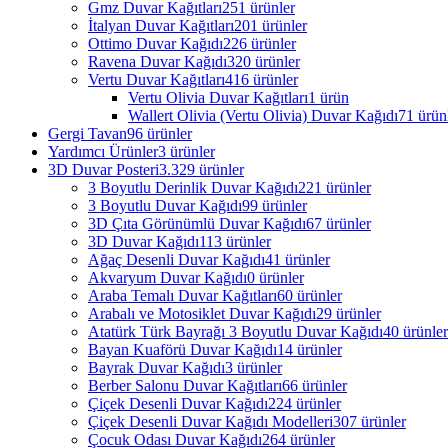
Gmz Duvar Kağıtları
251 ürünler
İtalyan Duvar Kağıtları
201 ürünler
Ottimo Duvar Kağıdı
226 ürünler
Ravena Duvar Kağıdı
320 ürünler
Vertu Duvar Kağıtları
416 ürünler
Vertu Olivia Duvar Kağıtları
1 ürün
Wallert Olivia (Vertu Olivia) Duvar Kağıdı
71 ürün
Gergi Tavan
96 ürünler
Yardımcı Ürünler
3 ürünler
3D Duvar Posteri
3.329 ürünler
3 Boyutlu Derinlik Duvar Kağıdı
221 ürünler
3 Boyutlu Duvar Kağıdı
99 ürünler
3D Çıta Görünümlü Duvar Kağıdı
67 ürünler
3D Duvar Kağıdı
113 ürünler
Ağaç Desenli Duvar Kağıdı
41 ürünler
Akvaryum Duvar Kağıdı
0 ürünler
Araba Temalı Duvar Kağıtları
60 ürünler
Arabalı ve Motosiklet Duvar Kağıdı
29 ürünler
Atatürk Türk Bayrağı 3 Boyutlu Duvar Kağıdı
40 ürünler
Bayan Kuaförü Duvar Kağıdı
14 ürünler
Bayrak Duvar Kağıdı
3 ürünler
Berber Salonu Duvar Kağıtları
66 ürünler
Çiçek Desenli Duvar Kağıdı
224 ürünler
Çiçek Desenli Duvar Kağıdı Modelleri
307 ürünler
Çocuk Odası Duvar Kağıdı
264 ürünler