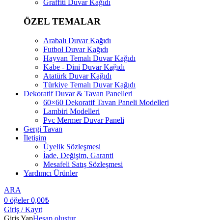
Graffiti Duvar Kağıdı
ÖZEL TEMALAR
Arabalı Duvar Kağıdı
Futbol Duvar Kağıdı
Hayvan Temalı Duvar Kağıdı
Kabe - Dini Duvar Kağıdı
Atatürk Duvar Kağıdı
Türkiye Temalı Duvar Kağıdı
Dekoratif Duvar & Tavan Panelleri
60×60 Dekoratif Tavan Paneli Modelleri
Lambiri Modelleri
Pvc Mermer Duvar Paneli
Gergi Tavan
İletişim
Üyelik Sözleşmesi
İade, Değişim, Garanti
Mesafeli Satış Sözleşmesi
Yardımcı Ürünler
ARA
0
öğeler
0,00
₺
Giriş / Kayıt
Giriş Yap
Hesap oluştur