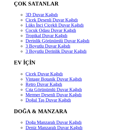
ÇOK SATANLAR
3D Duvar Kağıdı
Çiçek Desenli Duvar Kağıdı
Lüks İnci Çiçekli Duvar Kağıdı
Çocuk Odası Duvar Kağıdı
Tropikal Duvar Kağıdı
Derinlik Görünümlü Duvar Kağıdı
3 Boyutlu Duvar Kağıdı
3 Boyutlu Derinlik Duvar Kağıdı
EV İÇİN
Çiçek Duvar Kağıdı
Vintage Botanik Duvar Kağıdı
Retro Duvar Kağıdı
Çıta Görünümlü Duvar Kağıdı
Mermer Desenli Duvar Kağıdı
Doğal Taş Duvar Kağıdı
DOĞA & MANZARA
Doğa Manzaralı Duvar Kağıdı
Deniz Manzaralı Duvar Kağıdı