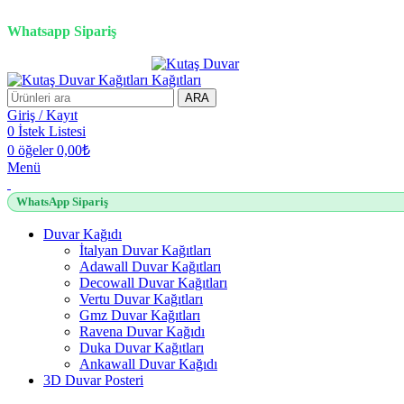
3D duvar kağıdı, Adawall, Decowall, Vertu, Gmz, Pvc mermer pan
Whatsapp Sipariş
ARA
Giriş / Kayıt
0
İstek Listesi
0
öğeler
0,00
₺
Menü
WhatsApp Sipariş
Duvar Kağıdı
İtalyan Duvar Kağıtları
Adawall Duvar Kağıtları
Decowall Duvar Kağıtları
Vertu Duvar Kağıtları
Gmz Duvar Kağıtları
Ravena Duvar Kağıdı
Duka Duvar Kağıtları
Ankawall Duvar Kağıdı
3D Duvar Posteri