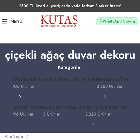
2500 TL üzeri alışverişlerde vade farksız 3 taksit fırsatı!
WhatsApp Sipariş
MENÜ
çiçekli ağaç duvar dekoru
Kategoriler
DEKORATIF DUVAR & TAVAN PANELLERI
DUVAR KAĞIDI
106 Ürünler
3.288 Ürünler
GERGI TAVAN
YARDIMCI ÜRÜNLER
3D DUVAR POSTERI
96 Ürünler
3 Ürünler
3.329 Ürünler
Ana Sayfa