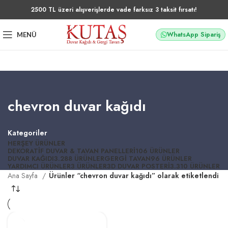
2500 TL üzeri alışverişlerde vade farksız 3 taksit fırsatı!
WhatsApp Sipariş
MENÜ
chevron duvar kağıdı
Kategoriler
HERŞEY
ÜRÜNLER
DEKORATIF DUVAR & TAVAN PANELLERI
106 ÜRÜNLER
DUVAR KAĞIDI
3.288 ÜRÜNLER
GERGI TAVAN
96 ÜRÜNLER
YARDIMCI ÜRÜNLER
3 ÜRÜNLER
3D DUVAR POSTERI
3.310 ÜRÜNLER
Ana Sayfa
Ürünler “chevron duvar kağıdı” olarak etiketlendi