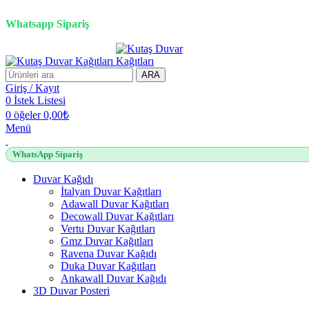
2500 TL üzeri alışverişlerde vade farksız 3 taksit fırsatı!
Whatsapp Sipariş
ARA
Giriş / Kayıt
0
İstek Listesi
0
öğeler
0,00
₺
Menü
WhatsApp Sipariş
Duvar Kağıdı
İtalyan Duvar Kağıtları
Adawall Duvar Kağıtları
Decowall Duvar Kağıtları
Vertu Duvar Kağıtları
Gmz Duvar Kağıtları
Ravena Duvar Kağıdı
Duka Duvar Kağıtları
Ankawall Duvar Kağıdı
3D Duvar Posteri