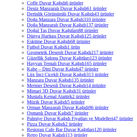
Coffe Duvar Kağıdı
6 ürünler
Deniz Manzaralı Duvar Kağıdı
61 ürünler
Derinlik Görünümlü Duvar Kağıdı
43 ürünler
Doğa Manzara Duvar Kağıdı
310 ürünler
Doğa Manzaralı Duvar Kağıdı
137 ürünler
Doğal Taş Duvar Kağıtları
88 ürünler
Dünya Haritası Duvar Kağıdı
125 ürünler
Eskitme Duvar Kağıdı
68 ürünler
Futbol Duvar Kağıdı
1 ürün
Geometrik Desenli Duvar Kağıdı
217 ürünler
Güzellik Salonu Duvar Kağıtları
123 ürünler
Hayvan Temalı Duvar Kağıdı
165 ürünler
Kabe – Dini Duvar Kağıdı
47 ürünler
Lüx İnci Çicekli Duvar Kağıdı
313 ürünler
Manzara Duvar Kağıdı
135 ürünler
Mermer Desenli Duvar Kağıdı
14 ürünler
Mimari 3D Duvar Kağıdı
31 ürünler
Mustafa Kemal Atatürk
2 ürünler
Müzik Duvar Kağıdı
5 ürünler
Orman Manzaralı Duvar Kağıdı
96 ürünler
Osmanlı Duvar Kağıdı
7 ürünler
Palmiye Duvar Kağıdı Fiyatları ve Modelleri
47 ürünler
Pizza Duvar Kağıdı
2 ürünler
Restoran Cafe Bar Duvar Kağıtları
120 ürünler
Retro Duvar Kağıdı
113 ürünler