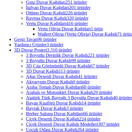
Gmz Duvar Kağıtları
251 ürünler
İtalyan Duvar Kağıtları
201 ürünler
Ottimo Duvar Kağıdı
226 ürünler
Ravena Duvar Kağıdı
320 ürünler
Vertu Duvar Kağıtları
416 ürünler
Vertu Olivia Duvar Kağıtları
1 ürün
Wallert Olivia (Vertu Olivia) Duvar Kağıdı
71 ürün
Gergi Tavan
96 ürünler
Yardımcı Ürünler
3 ürünler
3D Duvar Posteri
3.310 ürünler
3 Boyutlu Derinlik Duvar Kağıdı
221 ürünler
3 Boyutlu Duvar Kağıdı
99 ürünler
3D Çıta Görünümlü Duvar Kağıdı
67 ürünler
3D Duvar Kağıdı
113 ürünler
Ağaç Desenli Duvar Kağıdı
41 ürünler
Akvaryum Duvar Kağıdı
0 ürünler
Araba Temalı Duvar Kağıtları
60 ürünler
Arabalı ve Motosiklet Duvar Kağıdı
29 ürünler
Atatürk Türk Bayrağı 3 Boyutlu Duvar Kağıdı
40 ürünler
Bayan Kuaförü Duvar Kağıdı
14 ürünler
Bayrak Duvar Kağıdı
3 ürünler
Berber Salonu Duvar Kağıtları
66 ürünler
Çiçek Desenli Duvar Kağıdı
224 ürünler
Çiçek Desenli Duvar Kağıdı Modelleri
307 ürünler
Çocuk Odası Duvar Kağıdı
264 ürünler