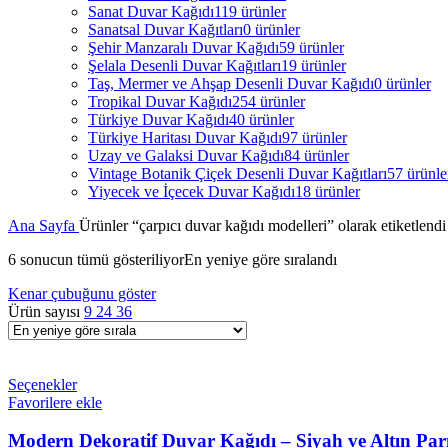
Sanat Duvar Kağıdı
119 ürünler
Sanatsal Duvar Kağıtları
0 ürünler
Şehir Manzaralı Duvar Kağıdı
59 ürünler
Şelala Desenli Duvar Kağıtları
19 ürünler
Taş, Mermer ve Ahşap Desenli Duvar Kağıdı
0 ürünler
Tropikal Duvar Kağıdı
254 ürünler
Türkiye Duvar Kağıdı
40 ürünler
Türkiye Haritası Duvar Kağıdı
97 ürünler
Uzay ve Galaksi Duvar Kağıdı
84 ürünler
Vintage Botanik Çiçek Desenli Duvar Kağıtları
57 ürünle
Yiyecek ve İçecek Duvar Kağıdı
18 ürünler
Ana Sayfa
Ürünler “çarpıcı duvar kağıdı modelleri” olarak etiketlendi
6 sonucun tümü gösteriliyor
En yeniye göre sıralandı
Kenar çubuğunu göster
Ürün sayısı
9
24
36
Seçenekler
Favorilere ekle
Modern Dekoratif Duvar Kağıdı – Siyah ve Altın Parıl