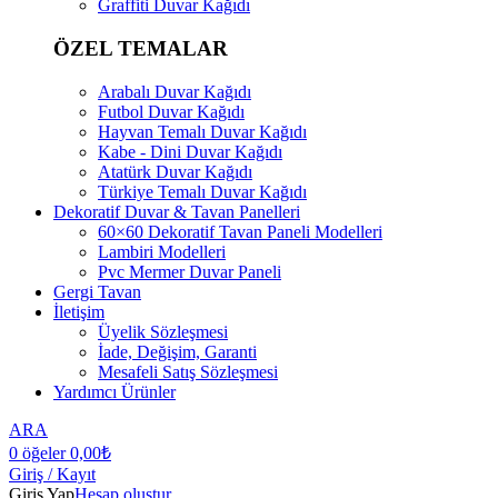
Graffiti Duvar Kağıdı
ÖZEL TEMALAR
Arabalı Duvar Kağıdı
Futbol Duvar Kağıdı
Hayvan Temalı Duvar Kağıdı
Kabe - Dini Duvar Kağıdı
Atatürk Duvar Kağıdı
Türkiye Temalı Duvar Kağıdı
Dekoratif Duvar & Tavan Panelleri
60×60 Dekoratif Tavan Paneli Modelleri
Lambiri Modelleri
Pvc Mermer Duvar Paneli
Gergi Tavan
İletişim
Üyelik Sözleşmesi
İade, Değişim, Garanti
Mesafeli Satış Sözleşmesi
Yardımcı Ürünler
ARA
0
öğeler
0,00
₺
Giriş / Kayıt
Giriş Yap
Hesap oluştur