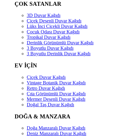
ÇOK SATANLAR
3D Duvar Kağıdı
Çiçek Desenli Duvar Kağıdı
Lüks İnci Çiçekli Duvar Kağıdı
Çocuk Odası Duvar Kağıdı
Tropikal Duvar Kağıdı
Derinlik Görünümlü Duvar Kağıdı
3 Boyutlu Duvar Kağıdı
3 Boyutlu Derinlik Duvar Kağıdı
EV İÇİN
Çiçek Duvar Kağıdı
Vintage Botanik Duvar Kağıdı
Retro Duvar Kağıdı
Çıta Görünümlü Duvar Kağıdı
Mermer Desenli Duvar Kağıdı
Doğal Taş Duvar Kağıdı
DOĞA & MANZARA
Doğa Manzaralı Duvar Kağıdı
Deniz Manzaralı Duvar Kağıdı