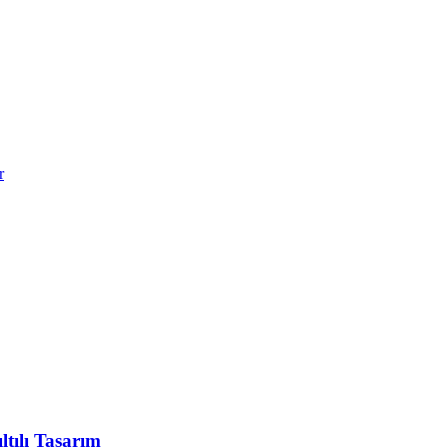
r
tılı Tasarım