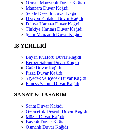
Orman Manzaralı Duvar Kağıdı
Manzara Duvar Kağıdı
Şelale Desenli Duvar Kağıdı
Uzay ve Galaksi Duvar Kağıdı
Dünya Haritası Duvar Kağıdı
Türkiye Haritası Duvar Kağıdı
Şehir Manzaralı Duvar Kağıdı
İŞ YERLERİ
Bayan Kuaförü Duvar Kağıdı
Berber Salonu Duvar Kağıdı
Cafe Duvar Kağıdı
Pizza Duvar Kağıdı
Yiyecek ve İçecek Duvar Kağıdı
Fitness Salonu Duvar Kağıdı
SANAT & TASARIM
Sanat Duvar Kağıdı
Geometrik Desenli Duvar Kağıdı
Müzik Duvar Kağıdı
Bayrak Duvar Kağıdı
Osmanlı Duvar Kağıdı