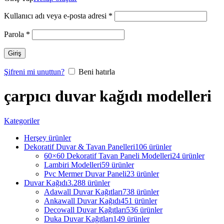
Kullanıcı adı veya e-posta adresi
*
Parola
*
Giriş
Şifreni mi unuttun?
Beni hatırla
çarpıcı duvar kağıdı modelleri
Kategoriler
Herşey
ürünler
Dekoratif Duvar & Tavan Panelleri
106 ürünler
60×60 Dekoratif Tavan Paneli Modelleri
24 ürünler
Lambiri Modelleri
59 ürünler
Pvc Mermer Duvar Paneli
23 ürünler
Duvar Kağıdı
3.288 ürünler
Adawall Duvar Kağıtları
738 ürünler
Ankawall Duvar Kağıdı
451 ürünler
Decowall Duvar Kağıtları
536 ürünler
Duka Duvar Kağıtları
149 ürünler