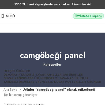
2500 TL üzeri alışverişlerde vade farksız 3 taksit fırsatı!
WhatsApp Sipariş
MENÜ
camgöbeği panel
Kategoriler
HERŞEY
ÜRÜNLER
DEKORATIF DUVAR & TAVAN PANELLERI
106 ÜRÜNLER
DUVAR KAĞIDI
3.288 ÜRÜNLER
GERGI TAVAN
96 ÜRÜNLER
YARDIMCI ÜRÜNLER
3 ÜRÜNLER
3D DUVAR POSTERI
3.313 ÜRÜNLER
Ana Sayfa
Ürünler “camgöbeği panel” olarak etiketlendi
Tek bir sonuç gösteriliyor
Kenar çubuğunu göster