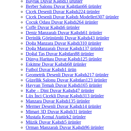
Bayrak Duvar Kağıdı
3 ürünler
Berber Salonu Duvar Kağıtları
66 ürünler
Çiçek Desenli Duvar Kağıdı
224 ürünler
Çiçek Desenli Duvar Kağıdı Modelleri
307 ürünler
Çocuk Odası Duvar Kağıdı
264 ürünler
Coffe Duvar Kağıdı
6 ürünler
Deniz Manzaralı Duvar Kağıdı
61 ürünler
Derinlik Görünümlü Duvar Kağıdı
43 ürünler
Doğa Manzara Duvar Kağıdı
310 ürünler
Doğa Manzaralı Duvar Kağıdı
137 ürünler
Doğal Taş Duvar Kağıtları
88 ürünler
Dünya Haritası Duvar Kağıdı
125 ürünler
Eskitme Duvar Kağıdı
68 ürünler
Futbol Duvar Kağıdı
1 ürün
Geometrik Desenli Duvar Kağıdı
217 ürünler
Güzellik Salonu Duvar Kağıtları
123 ürünler
Hayvan Temalı Duvar Kağıdı
165 ürünler
Kabe – Dini Duvar Kağıdı
47 ürünler
Lüx İnci Çicekli Duvar Kağıdı
313 ürünler
Manzara Duvar Kağıdı
135 ürünler
Mermer Desenli Duvar Kağıdı
14 ürünler
Mimari 3D Duvar Kağıdı
31 ürünler
Mustafa Kemal Atatürk
2 ürünler
Müzik Duvar Kağıdı
5 ürünler
Orman Manzaralı Duvar Kağıdı
96 ürünler