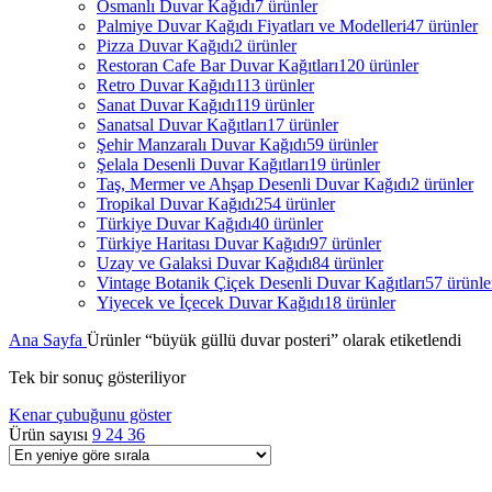
Osmanlı Duvar Kağıdı
7 ürünler
Palmiye Duvar Kağıdı Fiyatları ve Modelleri
47 ürünler
Pizza Duvar Kağıdı
2 ürünler
Restoran Cafe Bar Duvar Kağıtları
120 ürünler
Retro Duvar Kağıdı
113 ürünler
Sanat Duvar Kağıdı
119 ürünler
Sanatsal Duvar Kağıtları
17 ürünler
Şehir Manzaralı Duvar Kağıdı
59 ürünler
Şelala Desenli Duvar Kağıtları
19 ürünler
Taş, Mermer ve Ahşap Desenli Duvar Kağıdı
2 ürünler
Tropikal Duvar Kağıdı
254 ürünler
Türkiye Duvar Kağıdı
40 ürünler
Türkiye Haritası Duvar Kağıdı
97 ürünler
Uzay ve Galaksi Duvar Kağıdı
84 ürünler
Vintage Botanik Çiçek Desenli Duvar Kağıtları
57 ürünle
Yiyecek ve İçecek Duvar Kağıdı
18 ürünler
Ana Sayfa
Ürünler “büyük güllü duvar posteri” olarak etiketlendi
Tek bir sonuç gösteriliyor
Kenar çubuğunu göster
Ürün sayısı
9
24
36