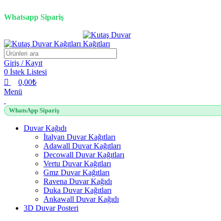
0
0
0
3D duvar kağıdı, Adawall, Decowall, Vertu, Gmz, Pvc mermer pan
Whatsapp Sipariş
Giriş / Kayıt
0
İstek Listesi
0,00
₺
Menü
WhatsApp Sipariş
Duvar Kağıdı
İtalyan Duvar Kağıtları
Adawall Duvar Kağıtları
Decowall Duvar Kağıtları
Vertu Duvar Kağıtları
Gmz Duvar Kağıtları
Ravena Duvar Kağıdı
Duka Duvar Kağıtları
Ankawall Duvar Kağıdı
3D Duvar Posteri