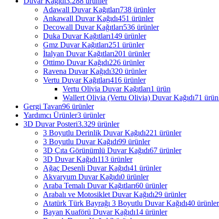
Duvar Kağıdı
3.288 ürünler
Adawall Duvar Kağıtları
738 ürünler
Ankawall Duvar Kağıdı
451 ürünler
Decowall Duvar Kağıtları
536 ürünler
Duka Duvar Kağıtları
149 ürünler
Gmz Duvar Kağıtları
251 ürünler
İtalyan Duvar Kağıtları
201 ürünler
Ottimo Duvar Kağıdı
226 ürünler
Ravena Duvar Kağıdı
320 ürünler
Vertu Duvar Kağıtları
416 ürünler
Vertu Olivia Duvar Kağıtları
1 ürün
Wallert Olivia (Vertu Olivia) Duvar Kağıdı
71 ürün
Gergi Tavan
96 ürünler
Yardımcı Ürünler
3 ürünler
3D Duvar Posteri
3.329 ürünler
3 Boyutlu Derinlik Duvar Kağıdı
221 ürünler
3 Boyutlu Duvar Kağıdı
99 ürünler
3D Çıta Görünümlü Duvar Kağıdı
67 ürünler
3D Duvar Kağıdı
113 ürünler
Ağaç Desenli Duvar Kağıdı
41 ürünler
Akvaryum Duvar Kağıdı
0 ürünler
Araba Temalı Duvar Kağıtları
60 ürünler
Arabalı ve Motosiklet Duvar Kağıdı
29 ürünler
Atatürk Türk Bayrağı 3 Boyutlu Duvar Kağıdı
40 ürünler
Bayan Kuaförü Duvar Kağıdı
14 ürünler