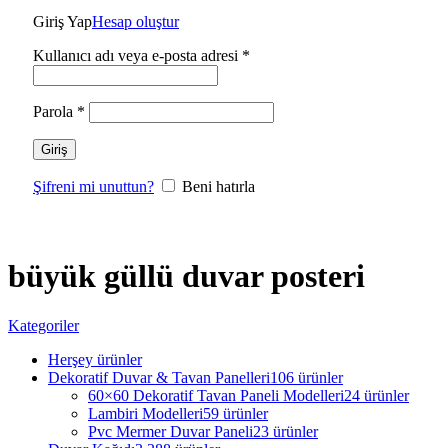
Giriş Yap
Hesap oluştur
Kullanıcı adı veya e-posta adresi
*
Parola
*
Giriş
Şifreni mi unuttun?
Beni hatırla
büyük güllü duvar posteri
Kategoriler
Herşey
ürünler
Dekoratif Duvar & Tavan Panelleri
106 ürünler
60×60 Dekoratif Tavan Paneli Modelleri
24 ürünler
Lambiri Modelleri
59 ürünler
Pvc Mermer Duvar Paneli
23 ürünler