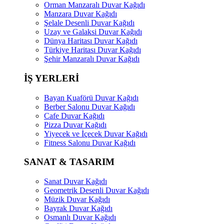
Orman Manzaralı Duvar Kağıdı
Manzara Duvar Kağıdı
Şelale Desenli Duvar Kağıdı
Uzay ve Galaksi Duvar Kağıdı
Dünya Haritası Duvar Kağıdı
Türkiye Haritası Duvar Kağıdı
Şehir Manzaralı Duvar Kağıdı
İŞ YERLERİ
Bayan Kuaförü Duvar Kağıdı
Berber Salonu Duvar Kağıdı
Cafe Duvar Kağıdı
Pizza Duvar Kağıdı
Yiyecek ve İçecek Duvar Kağıdı
Fitness Salonu Duvar Kağıdı
SANAT & TASARIM
Sanat Duvar Kağıdı
Geometrik Desenli Duvar Kağıdı
Müzik Duvar Kağıdı
Bayrak Duvar Kağıdı
Osmanlı Duvar Kağıdı