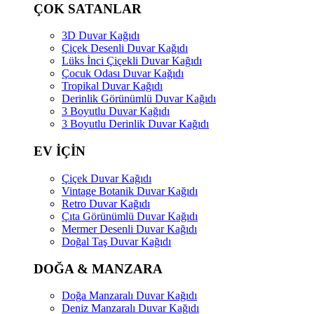
ÇOK SATANLAR
3D Duvar Kağıdı
Çiçek Desenli Duvar Kağıdı
Lüks İnci Çiçekli Duvar Kağıdı
Çocuk Odası Duvar Kağıdı
Tropikal Duvar Kağıdı
Derinlik Görünümlü Duvar Kağıdı
3 Boyutlu Duvar Kağıdı
3 Boyutlu Derinlik Duvar Kağıdı
EV İÇİN
Çiçek Duvar Kağıdı
Vintage Botanik Duvar Kağıdı
Retro Duvar Kağıdı
Çıta Görünümlü Duvar Kağıdı
Mermer Desenli Duvar Kağıdı
Doğal Taş Duvar Kağıdı
DOĞA & MANZARA
Doğa Manzaralı Duvar Kağıdı
Deniz Manzaralı Duvar Kağıdı