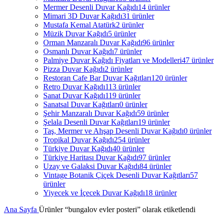
Mermer Desenli Duvar Kağıdı
14 ürünler
Mimari 3D Duvar Kağıdı
31 ürünler
Mustafa Kemal Atatürk
2 ürünler
Müzik Duvar Kağıdı
5 ürünler
Orman Manzaralı Duvar Kağıdı
96 ürünler
Osmanlı Duvar Kağıdı
7 ürünler
Palmiye Duvar Kağıdı Fiyatları ve Modelleri
47 ürünler
Pizza Duvar Kağıdı
2 ürünler
Restoran Cafe Bar Duvar Kağıtları
120 ürünler
Retro Duvar Kağıdı
113 ürünler
Sanat Duvar Kağıdı
119 ürünler
Sanatsal Duvar Kağıtları
0 ürünler
Şehir Manzaralı Duvar Kağıdı
59 ürünler
Şelala Desenli Duvar Kağıtları
19 ürünler
Taş, Mermer ve Ahşap Desenli Duvar Kağıdı
0 ürünler
Tropikal Duvar Kağıdı
254 ürünler
Türkiye Duvar Kağıdı
40 ürünler
Türkiye Haritası Duvar Kağıdı
97 ürünler
Uzay ve Galaksi Duvar Kağıdı
84 ürünler
Vintage Botanik Çiçek Desenli Duvar Kağıtları
57
ürünler
Yiyecek ve İçecek Duvar Kağıdı
18 ürünler
Ana Sayfa
Ürünler “bungalov evler posteri” olarak etiketlendi