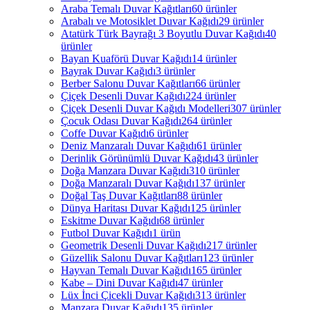
Araba Temalı Duvar Kağıtları
60 ürünler
Arabalı ve Motosiklet Duvar Kağıdı
29 ürünler
Atatürk Türk Bayrağı 3 Boyutlu Duvar Kağıdı
40
ürünler
Bayan Kuaförü Duvar Kağıdı
14 ürünler
Bayrak Duvar Kağıdı
3 ürünler
Berber Salonu Duvar Kağıtları
66 ürünler
Çiçek Desenli Duvar Kağıdı
224 ürünler
Çiçek Desenli Duvar Kağıdı Modelleri
307 ürünler
Çocuk Odası Duvar Kağıdı
264 ürünler
Coffe Duvar Kağıdı
6 ürünler
Deniz Manzaralı Duvar Kağıdı
61 ürünler
Derinlik Görünümlü Duvar Kağıdı
43 ürünler
Doğa Manzara Duvar Kağıdı
310 ürünler
Doğa Manzaralı Duvar Kağıdı
137 ürünler
Doğal Taş Duvar Kağıtları
88 ürünler
Dünya Haritası Duvar Kağıdı
125 ürünler
Eskitme Duvar Kağıdı
68 ürünler
Futbol Duvar Kağıdı
1 ürün
Geometrik Desenli Duvar Kağıdı
217 ürünler
Güzellik Salonu Duvar Kağıtları
123 ürünler
Hayvan Temalı Duvar Kağıdı
165 ürünler
Kabe – Dini Duvar Kağıdı
47 ürünler
Lüx İnci Çicekli Duvar Kağıdı
313 ürünler
Manzara Duvar Kağıdı
135 ürünler