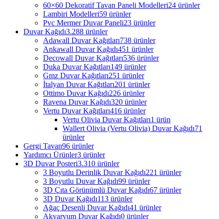
60×60 Dekoratif Tavan Paneli Modelleri
24 ürünler
Lambiri Modelleri
59 ürünler
Pvc Mermer Duvar Paneli
23 ürünler
Duvar Kağıdı
3.288 ürünler
Adawall Duvar Kağıtları
738 ürünler
Ankawall Duvar Kağıdı
451 ürünler
Decowall Duvar Kağıtları
536 ürünler
Duka Duvar Kağıtları
149 ürünler
Gmz Duvar Kağıtları
251 ürünler
İtalyan Duvar Kağıtları
201 ürünler
Ottimo Duvar Kağıdı
226 ürünler
Ravena Duvar Kağıdı
320 ürünler
Vertu Duvar Kağıtları
416 ürünler
Vertu Olivia Duvar Kağıtları
1 ürün
Wallert Olivia (Vertu Olivia) Duvar Kağıdı
71
ürünler
Gergi Tavan
96 ürünler
Yardımcı Ürünler
3 ürünler
3D Duvar Posteri
3.310 ürünler
3 Boyutlu Derinlik Duvar Kağıdı
221 ürünler
3 Boyutlu Duvar Kağıdı
99 ürünler
3D Çıta Görünümlü Duvar Kağıdı
67 ürünler
3D Duvar Kağıdı
113 ürünler
Ağaç Desenli Duvar Kağıdı
41 ürünler
Akvaryum Duvar Kağıdı
0 ürünler