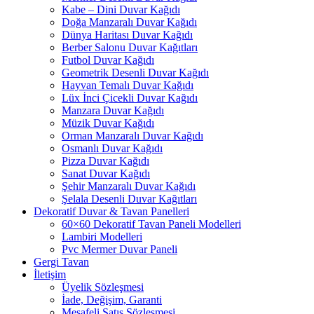
Kabe – Dini Duvar Kağıdı
Doğa Manzaralı Duvar Kağıdı
Dünya Haritası Duvar Kağıdı
Berber Salonu Duvar Kağıtları
Futbol Duvar Kağıdı
Geometrik Desenli Duvar Kağıdı
Hayvan Temalı Duvar Kağıdı
Lüx İnci Çicekli Duvar Kağıdı
Manzara Duvar Kağıdı
Müzik Duvar Kağıdı
Orman Manzaralı Duvar Kağıdı
Osmanlı Duvar Kağıdı
Pizza Duvar Kağıdı
Sanat Duvar Kağıdı
Şehir Manzaralı Duvar Kağıdı
Şelala Desenli Duvar Kağıtları
Dekoratif Duvar & Tavan Panelleri
60×60 Dekoratif Tavan Paneli Modelleri
Lambiri Modelleri
Pvc Mermer Duvar Paneli
Gergi Tavan
İletişim
Üyelik Sözleşmesi
İade, Değişim, Garanti
Mesafeli Satış Sözleşmesi