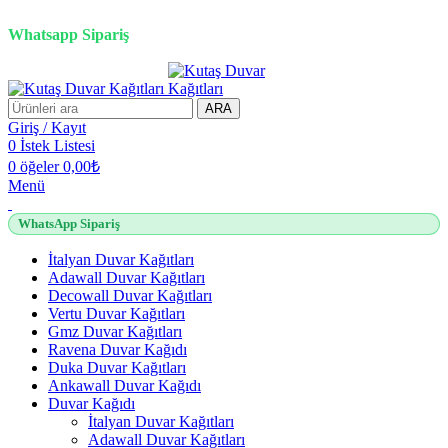
2500 TL üzeri alışverişlerde vade farksız 3 taksit fırsatı!
Whatsapp Sipariş
2500 TL üzeri alışverişlerde vade farksız 3 taksit fırsatı!
ARA
Giriş / Kayıt
0
İstek Listesi
0
öğeler
0,00
₺
Menü
WhatsApp Sipariş
İtalyan Duvar Kağıtları
Adawall Duvar Kağıtları
Decowall Duvar Kağıtları
Vertu Duvar Kağıtları
Gmz Duvar Kağıtları
Ravena Duvar Kağıdı
Duka Duvar Kağıtları
Ankawall Duvar Kağıdı
Duvar Kağıdı
İtalyan Duvar Kağıtları
Adawall Duvar Kağıtları