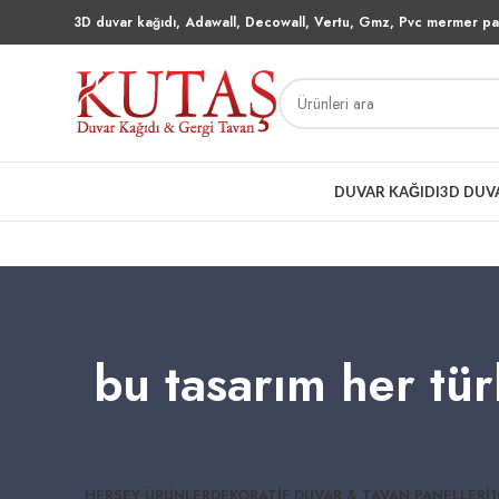
3D duvar kağıdı, Adawall, Decowall, Vertu, Gmz, Pvc mermer pan
DUVAR KAĞIDI
3D DUV
bu tasarım her tü
HERŞEY
ÜRÜNLER
DEKORATIF DUVAR & TAVAN PANELLERI
1