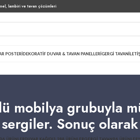
el, lambiri ve tavan çözümleri
AR POSTERI
DEKORATIF DUVAR & TAVAN PANELLERI
GERGI TAVAN
İLETI
rlü mobilya grubuyla
sergiler. Sonuç olarak
06 ÜRÜNLER
DUVAR KAĞIDI
3.288 ÜRÜNLER
GERGI TAVAN
96 ÜRÜNLER