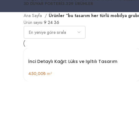
3D DUVAR POSTERI
3.329 ÜRÜNLER
Ana Sayfa
Ürünler “bu tasarım her türlü mobilya grub
Ürün sayısı
9
24
36
İnci Detaylı Kağıt: Lüks ve Işıltılı Tasarım
450,00
₺
m²