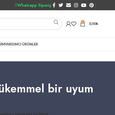
Whatsapp Sipariş
0
0,00
₺
ŞIM
YARDIMCI ÜRÜNLER
 mükemmel bir uyum
YARDIMCI ÜRÜNLER
3 ÜRÜNLER