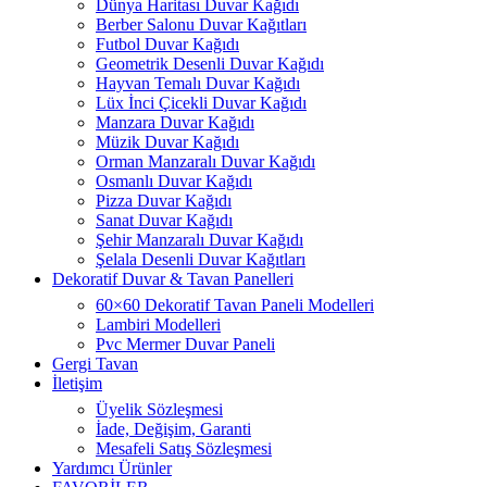
Dünya Haritası Duvar Kağıdı
Berber Salonu Duvar Kağıtları
Futbol Duvar Kağıdı
Geometrik Desenli Duvar Kağıdı
Hayvan Temalı Duvar Kağıdı
Lüx İnci Çicekli Duvar Kağıdı
Manzara Duvar Kağıdı
Müzik Duvar Kağıdı
Orman Manzaralı Duvar Kağıdı
Osmanlı Duvar Kağıdı
Pizza Duvar Kağıdı
Sanat Duvar Kağıdı
Şehir Manzaralı Duvar Kağıdı
Şelala Desenli Duvar Kağıtları
Dekoratif Duvar & Tavan Panelleri
60×60 Dekoratif Tavan Paneli Modelleri
Lambiri Modelleri
Pvc Mermer Duvar Paneli
Gergi Tavan
İletişim
Üyelik Sözleşmesi
İade, Değişim, Garanti
Mesafeli Satış Sözleşmesi
Yardımcı Ürünler