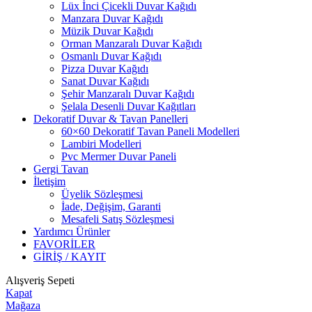
Lüx İnci Çicekli Duvar Kağıdı
Manzara Duvar Kağıdı
Müzik Duvar Kağıdı
Orman Manzaralı Duvar Kağıdı
Osmanlı Duvar Kağıdı
Pizza Duvar Kağıdı
Sanat Duvar Kağıdı
Şehir Manzaralı Duvar Kağıdı
Şelala Desenli Duvar Kağıtları
Dekoratif Duvar & Tavan Panelleri
60×60 Dekoratif Tavan Paneli Modelleri
Lambiri Modelleri
Pvc Mermer Duvar Paneli
Gergi Tavan
İletişim
Üyelik Sözleşmesi
İade, Değişim, Garanti
Mesafeli Satış Sözleşmesi
Yardımcı Ürünler
FAVORİLER
GİRİŞ / KAYIT
Alışveriş Sepeti
Kapat
Mağaza