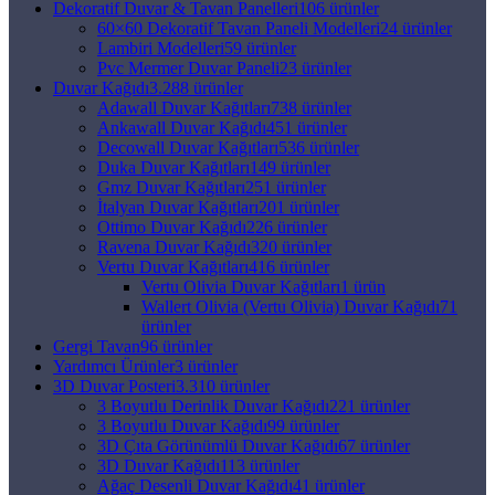
Dekoratif Duvar & Tavan Panelleri
106 ürünler
60×60 Dekoratif Tavan Paneli Modelleri
24 ürünler
Lambiri Modelleri
59 ürünler
Pvc Mermer Duvar Paneli
23 ürünler
Duvar Kağıdı
3.288 ürünler
Adawall Duvar Kağıtları
738 ürünler
Ankawall Duvar Kağıdı
451 ürünler
Decowall Duvar Kağıtları
536 ürünler
Duka Duvar Kağıtları
149 ürünler
Gmz Duvar Kağıtları
251 ürünler
İtalyan Duvar Kağıtları
201 ürünler
Ottimo Duvar Kağıdı
226 ürünler
Ravena Duvar Kağıdı
320 ürünler
Vertu Duvar Kağıtları
416 ürünler
Vertu Olivia Duvar Kağıtları
1 ürün
Wallert Olivia (Vertu Olivia) Duvar Kağıdı
71
ürünler
Gergi Tavan
96 ürünler
Yardımcı Ürünler
3 ürünler
3D Duvar Posteri
3.310 ürünler
3 Boyutlu Derinlik Duvar Kağıdı
221 ürünler
3 Boyutlu Duvar Kağıdı
99 ürünler
3D Çıta Görünümlü Duvar Kağıdı
67 ürünler
3D Duvar Kağıdı
113 ürünler
Ağaç Desenli Duvar Kağıdı
41 ürünler