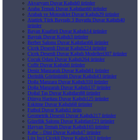
Akvaryum Duvar Kağıdı
0 ürünler
Araba Temalı Duvar Kağıtları
60 ürünler
Arabalı ve Motosiklet Duvar Kağıdı
29 ürünler
Atatürk Türk Bayrağı 3 Boyutlu Duvar Kağıdı
40
ürünler
Bayan Kuaförü Duvar Kağıdı
14 ürünler
Bayrak Duvar Kağıdı
3 ürünler
Berber Salonu Duvar Kağıtları
66 ürünler
Çiçek Desenli Duvar Kağıdı
224 ürünler
Çiçek Desenli Duvar Kağıdı Modelleri
307 ürünler
Çocuk Odası Duvar Kağıdı
264 ürünler
Coffe Duvar Kağıdı
6 ürünler
Deniz Manzaralı Duvar Kağıdı
61 ürünler
Derinlik Görünümlü Duvar Kağıdı
43 ürünler
Doğa Manzara Duvar Kağıdı
310 ürünler
Doğa Manzaralı Duvar Kağıdı
137 ürünler
Doğal Taş Duvar Kağıtları
88 ürünler
Dünya Haritası Duvar Kağıdı
125 ürünler
Eskitme Duvar Kağıdı
68 ürünler
Futbol Duvar Kağıdı
1 ürün
Geometrik Desenli Duvar Kağıdı
217 ürünler
Güzellik Salonu Duvar Kağıtları
123 ürünler
Hayvan Temalı Duvar Kağıdı
165 ürünler
Kabe – Dini Duvar Kağıdı
47 ürünler
Lüx İnci Çicekli Duvar Kağıdı
313 ürünler