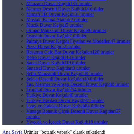
Manzara Duvar Kağıdı
135 ürünler
Mermer Desenli Duvar Kağıdı
14 ürünler
Mimari 3D Duvar Kağıdı
31 ürünler
Mustafa Kemal Atatürk
2 ürünler
Müzik Duvar Kağıdı
5 ürünler
Orman Manzaralı Duvar Kağıdı
96 ürünler
Osmanlı Duvar Kağıdı
7 ürünler
Palmiye Duvar Kağıdı Fiyatları ve Modelleri
47 ürünler
Pizza Duvar Kağıdı
2 ürünler
Restoran Cafe Bar Duvar Kağıtları
120 ürünler
Retro Duvar Kağıdı
113 ürünler
Sanat Duvar Kağıdı
119 ürünler
Sanatsal Duvar Kağıtları
0 ürünler
Şehir Manzaralı Duvar Kağıdı
59 ürünler
Şelala Desenli Duvar Kağıtları
19 ürünler
Taş, Mermer ve Ahşap Desenli Duvar Kağıdı
0 ürünler
Tropikal Duvar Kağıdı
254 ürünler
Türkiye Duvar Kağıdı
40 ürünler
Türkiye Haritası Duvar Kağıdı
97 ürünler
Uzay ve Galaksi Duvar Kağıdı
84 ürünler
Vintage Botanik Çiçek Desenli Duvar Kağıtları
57
ürünler
Yiyecek ve İçecek Duvar Kağıdı
18 ürünler
Ana Sayfa
Ürünler “botanik yaprak” olarak etiketlendi