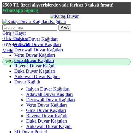
2500 TL üzeri alışverişlerde vade farksız 3 taksit fırsatı!
Whatsapp Sipariş
2500 TL üzeri alışverişlerde vade farksız 3 taksit fırsatı!
ARA
Giriş / Kayıt
0
İstek Listesi
İtalyan Duvar Kağıtları
Adawall Duvar Kağıtları
0
öğeler
0,00
₺
Decowall Duvar Kağıtları
Menü
Vertu Duvar Kağıtları
Gmz Duvar Kağıtları
WhatsApp Sipariş
Ravena Duvar Kağıdı
Duka Duvar Kağıtları
Ankawall Duvar Kağıdı
Duvar Kağıdı
İtalyan Duvar Kağıtları
Adawall Duvar Kağıtları
Decowall Duvar Kağıtları
Vertu Duvar Kağıtları
Gmz Duvar Kağıtları
Ravena Duvar Kağıdı
Duka Duvar Kağıtları
Ankawall Duvar Kağıdı
3D Duvar Posteri