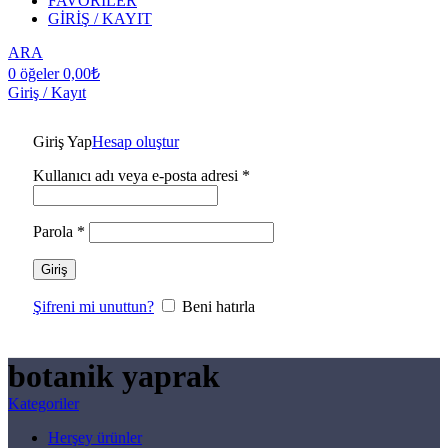
FAVORİLER
GİRİŞ / KAYIT
ARA
0
öğeler
0,00
₺
Giriş / Kayıt
Giriş Yap
Hesap oluştur
Kullanıcı adı veya e-posta adresi
*
Parola
*
Giriş
Şifreni mi unuttun?
Beni hatırla
botanik yaprak
Kategoriler
Herşey
ürünler