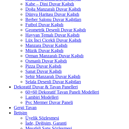
Kabe – Dini Duvar Kağıdı
Doğa Manzaralı Duvar Kağıdı
Dünya Haritası Duvar Kağıdı
Berber Salonu Duvar Kağıtları
Futbol Duvar Kağıdı
Geometrik Desenli Duvar Kağıdı
Hayvan Temalı Duvar Kağıdı
Lüx İnci Çicekli Duvar Kağıdı
Manzara Duvar Kağıdı
Müzik Duvar Kağıdı
Orman Manzaralı Duvar Kağıdı
Osmanlı Duvar Kağıdı
Pizza Duvar Kağıdı
Sanat Duvar Kağıdı
Şehir Manzaralı Duvar Kağıdı
Şelala Desenli Duvar Kağıtları
Dekoratif Duvar & Tavan Panelleri
60×60 Dekoratif Tavan Paneli Modelleri
Lambiri Modelleri
Pvc Mermer Duvar Paneli
Gergi Tavan
İletişim
Üyelik Sözleşmesi
İade, Değişim, Garanti
Mesafeli Satış Sözleşmesi