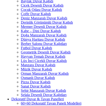
Bayrak Duvar Kağıdı
Çiçek Desenli Duvar Kağıdı
Çocuk Odası Duvar Kağıdı
Coffe Duvar Kağıdı
Deniz Manzaralı Duvar Kağıdı
Derinlik Görünümlü Duvar Kağıdı
Mermer Desenli Duvar Kağıdı
Kabe – Dini Duvar Kağıdı
Doğa Manzaralı Duvar Kağıdı
Dünya Haritası Duvar Kağıdı
Berber Salonu Duvar Kağıtları
Futbol Duvar Kağıdı
Geometrik Desenli Duvar Kağıdı
Hayvan Temalı Duvar Kağıdı
Lüx İnci Çicekli Duvar Kağıdı
Manzara Duvar Kağıdı
Müzik Duvar Kağıdı
Orman Manzaralı Duvar Kağıdı
Osmanlı Duvar Kağıdı
Pizza Duvar Kağıdı
Sanat Duvar Kağıdı
Şehir Manzaralı Duvar Kağıdı
Şelala Desenli Duvar Kağıtları
Dekoratif Duvar & Tavan Panelleri
60×60 Dekoratif Tavan Paneli Modelleri