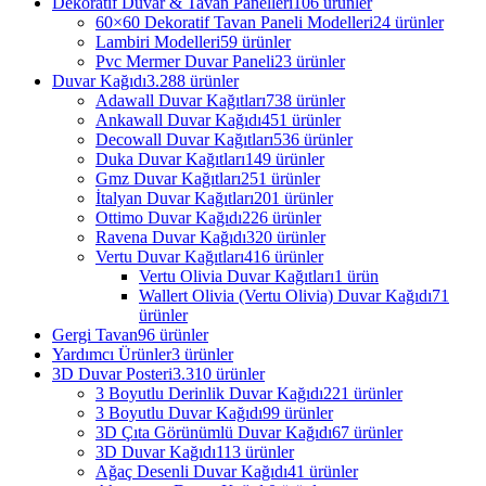
Dekoratif Duvar & Tavan Panelleri
106 ürünler
60×60 Dekoratif Tavan Paneli Modelleri
24 ürünler
Lambiri Modelleri
59 ürünler
Pvc Mermer Duvar Paneli
23 ürünler
Duvar Kağıdı
3.288 ürünler
Adawall Duvar Kağıtları
738 ürünler
Ankawall Duvar Kağıdı
451 ürünler
Decowall Duvar Kağıtları
536 ürünler
Duka Duvar Kağıtları
149 ürünler
Gmz Duvar Kağıtları
251 ürünler
İtalyan Duvar Kağıtları
201 ürünler
Ottimo Duvar Kağıdı
226 ürünler
Ravena Duvar Kağıdı
320 ürünler
Vertu Duvar Kağıtları
416 ürünler
Vertu Olivia Duvar Kağıtları
1 ürün
Wallert Olivia (Vertu Olivia) Duvar Kağıdı
71
ürünler
Gergi Tavan
96 ürünler
Yardımcı Ürünler
3 ürünler
3D Duvar Posteri
3.310 ürünler
3 Boyutlu Derinlik Duvar Kağıdı
221 ürünler
3 Boyutlu Duvar Kağıdı
99 ürünler
3D Çıta Görünümlü Duvar Kağıdı
67 ürünler
3D Duvar Kağıdı
113 ürünler
Ağaç Desenli Duvar Kağıdı
41 ürünler