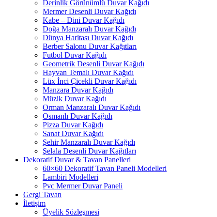
Derinlik Görünümlü Duvar Kağıdı
Mermer Desenli Duvar Kağıdı
Kabe – Dini Duvar Kağıdı
Doğa Manzaralı Duvar Kağıdı
Dünya Haritası Duvar Kağıdı
Berber Salonu Duvar Kağıtları
Futbol Duvar Kağıdı
Geometrik Desenli Duvar Kağıdı
Hayvan Temalı Duvar Kağıdı
Lüx İnci Çicekli Duvar Kağıdı
Manzara Duvar Kağıdı
Müzik Duvar Kağıdı
Orman Manzaralı Duvar Kağıdı
Osmanlı Duvar Kağıdı
Pizza Duvar Kağıdı
Sanat Duvar Kağıdı
Şehir Manzaralı Duvar Kağıdı
Şelala Desenli Duvar Kağıtları
Dekoratif Duvar & Tavan Panelleri
60×60 Dekoratif Tavan Paneli Modelleri
Lambiri Modelleri
Pvc Mermer Duvar Paneli
Gergi Tavan
İletişim
Üyelik Sözleşmesi