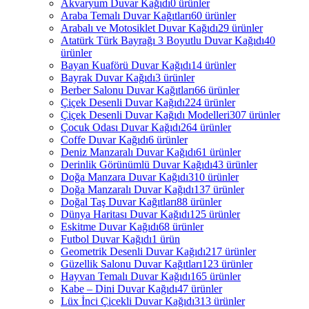
Akvaryum Duvar Kağıdı
0 ürünler
Araba Temalı Duvar Kağıtları
60 ürünler
Arabalı ve Motosiklet Duvar Kağıdı
29 ürünler
Atatürk Türk Bayrağı 3 Boyutlu Duvar Kağıdı
40
ürünler
Bayan Kuaförü Duvar Kağıdı
14 ürünler
Bayrak Duvar Kağıdı
3 ürünler
Berber Salonu Duvar Kağıtları
66 ürünler
Çiçek Desenli Duvar Kağıdı
224 ürünler
Çiçek Desenli Duvar Kağıdı Modelleri
307 ürünler
Çocuk Odası Duvar Kağıdı
264 ürünler
Coffe Duvar Kağıdı
6 ürünler
Deniz Manzaralı Duvar Kağıdı
61 ürünler
Derinlik Görünümlü Duvar Kağıdı
43 ürünler
Doğa Manzara Duvar Kağıdı
310 ürünler
Doğa Manzaralı Duvar Kağıdı
137 ürünler
Doğal Taş Duvar Kağıtları
88 ürünler
Dünya Haritası Duvar Kağıdı
125 ürünler
Eskitme Duvar Kağıdı
68 ürünler
Futbol Duvar Kağıdı
1 ürün
Geometrik Desenli Duvar Kağıdı
217 ürünler
Güzellik Salonu Duvar Kağıtları
123 ürünler
Hayvan Temalı Duvar Kağıdı
165 ürünler
Kabe – Dini Duvar Kağıdı
47 ürünler
Lüx İnci Çicekli Duvar Kağıdı
313 ürünler