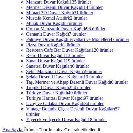
Manzara Duvar Kağıdı
135 ürünler
Mermer Desenli Duvar Kağıdı
14 ürünler
Mimari 3D Duvar Kağıdı
31 ürünler
Mustafa Kemal Atatürk
2 ürünler
Müzik Duvar Kağıdı
5 ürünler
Orman Manzaralı Duvar Kağıdı
96 ürünler
Osmanlı Duvar Kağıdı
7 ürünler
Palmiye Duvar Kağıdı Fiyatları ve Modelleri
47 ürünler
Pizza Duvar Kağıdı
2 ürünler
Restoran Cafe Bar Duvar Kağıtları
120 ürünler
Retro Duvar Kağıdı
113 ürünler
Sanat Duvar Kağıdı
119 ürünler
Sanatsal Duvar Kağıtları
0 ürünler
Şehir Manzaralı Duvar Kağıdı
59 ürünler
Şelala Desenli Duvar Kağıtları
19 ürünler
Taş, Mermer ve Ahşap Desenli Duvar Kağıdı
0 ürünler
Tropikal Duvar Kağıdı
254 ürünler
Türkiye Duvar Kağıdı
40 ürünler
Türkiye Haritası Duvar Kağıdı
97 ürünler
Uzay ve Galaksi Duvar Kağıdı
84 ürünler
Vintage Botanik Çiçek Desenli Duvar Kağıtları
57
ürünler
Yiyecek ve İçecek Duvar Kağıdı
18 ürünler
Ana Sayfa
Ürünler “bordo kahve” olarak etiketlendi