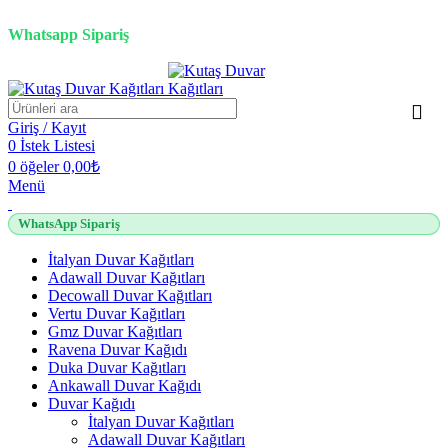
2500 TL üzeri alışverişlerde vade farksız 3 taksit fırsatı!
Whatsapp Sipariş
2500 TL üzeri alışverişlerde vade farksız 3 taksit fırsatı!
Giriş / Kayıt
0
İstek Listesi
0
öğeler
0,00
₺
Menü
WhatsApp Sipariş
İtalyan Duvar Kağıtları
Adawall Duvar Kağıtları
Decowall Duvar Kağıtları
Vertu Duvar Kağıtları
Gmz Duvar Kağıtları
Ravena Duvar Kağıdı
Duka Duvar Kağıtları
Ankawall Duvar Kağıdı
Duvar Kağıdı
İtalyan Duvar Kağıtları
Adawall Duvar Kağıtları