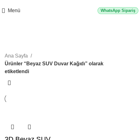
2500 TL üzeri alışverişlerde vade farksız 3 taksit fırsatı!
Menü
WhatsApp Sipariş
Beyaz SUV Duvar Kağıdı
Kategoriler
Ana Sayfa
Ürünler “Beyaz SUV Duvar Kağıdı” olarak
etiketlendi
3D Beyaz SUV