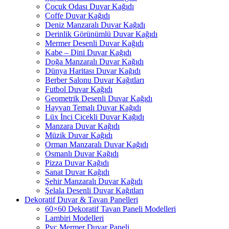
Çocuk Odası Duvar Kağıdı
Coffe Duvar Kağıdı
Deniz Manzaralı Duvar Kağıdı
Derinlik Görünümlü Duvar Kağıdı
Mermer Desenli Duvar Kağıdı
Kabe – Dini Duvar Kağıdı
Doğa Manzaralı Duvar Kağıdı
Dünya Haritası Duvar Kağıdı
Berber Salonu Duvar Kağıtları
Futbol Duvar Kağıdı
Geometrik Desenli Duvar Kağıdı
Hayvan Temalı Duvar Kağıdı
Lüx İnci Çicekli Duvar Kağıdı
Manzara Duvar Kağıdı
Müzik Duvar Kağıdı
Orman Manzaralı Duvar Kağıdı
Osmanlı Duvar Kağıdı
Pizza Duvar Kağıdı
Sanat Duvar Kağıdı
Şehir Manzaralı Duvar Kağıdı
Şelala Desenli Duvar Kağıtları
Dekoratif Duvar & Tavan Panelleri
60×60 Dekoratif Tavan Paneli Modelleri
Lambiri Modelleri
Pvc Mermer Duvar Paneli