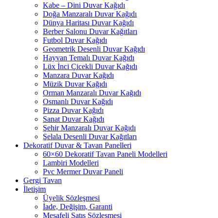
Kabe – Dini Duvar Kağıdı
Doğa Manzaralı Duvar Kağıdı
Dünya Haritası Duvar Kağıdı
Berber Salonu Duvar Kağıtları
Futbol Duvar Kağıdı
Geometrik Desenli Duvar Kağıdı
Hayvan Temalı Duvar Kağıdı
Lüx İnci Çicekli Duvar Kağıdı
Manzara Duvar Kağıdı
Müzik Duvar Kağıdı
Orman Manzaralı Duvar Kağıdı
Osmanlı Duvar Kağıdı
Pizza Duvar Kağıdı
Sanat Duvar Kağıdı
Şehir Manzaralı Duvar Kağıdı
Şelala Desenli Duvar Kağıtları
Dekoratif Duvar & Tavan Panelleri
60×60 Dekoratif Tavan Paneli Modelleri
Lambiri Modelleri
Pvc Mermer Duvar Paneli
Gergi Tavan
İletişim
Üyelik Sözleşmesi
İade, Değişim, Garanti
Mesafeli Satış Sözleşmesi