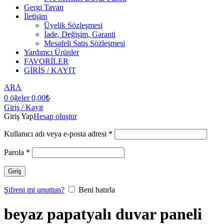
Gergi Tavan
İletişim
Üyelik Sözleşmesi
İade, Değişim, Garanti
Mesafeli Satış Sözleşmesi
Yardımcı Ürünler
FAVORİLER
GİRİŞ / KAYIT
ARA
0
öğeler
0,00
₺
Giriş / Kayıt
Giriş Yap
Hesap oluştur
Kullanıcı adı veya e-posta adresi
*
Parola
*
Giriş
Şifreni mi unuttun?
Beni hatırla
beyaz papatyalı duvar paneli