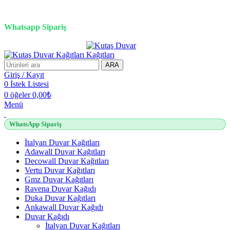
3D duvar kağıdı, Adawall, Decowall, Vertu, Gmz, Pvc mermer
panel, lambiri ve tavan çözümleri
Whatsapp Sipariş
2500 TL üzeri alışverişlerde vade farksız 3 taksit fırsatı!
ARA
Giriş / Kayıt
0
İstek Listesi
0
öğeler
0,00
₺
Menü
WhatsApp Sipariş
İtalyan Duvar Kağıtları
Adawall Duvar Kağıtları
Decowall Duvar Kağıtları
Vertu Duvar Kağıtları
Gmz Duvar Kağıtları
Ravena Duvar Kağıdı
Duka Duvar Kağıtları
Ankawall Duvar Kağıdı
Duvar Kağıdı
İtalyan Duvar Kağıtları