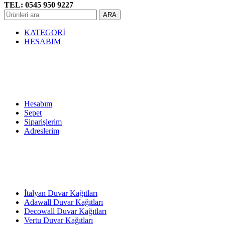
TEL: 0545 950 9227
ARA
KATEGORİ
HESABIM
Hesabım
Sepet
Siparişlerim
Adreslerim
İtalyan Duvar Kağıtları
Adawall Duvar Kağıtları
Decowall Duvar Kağıtları
Vertu Duvar Kağıtları