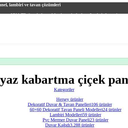
el, lambiri ve tavan çözümleri
2500 TL üzeri alışverişlerde vade farksız 3 taksit fırsatı!
yaz kabartma çiçek pan
Kategoriler
Herşey
ürünler
Dekoratif Duvar & Tavan Panelleri
106 ürünler
60×60 Dekoratif Tavan Paneli Modelleri
24 ürünler
Lambiri Modelleri
59 ürünler
Pvc Mermer Duvar Paneli
23 ürünler
Duvar Kağıdı
3.288 ürünler