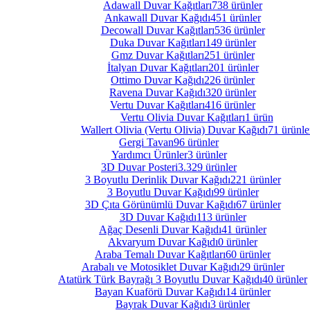
Adawall Duvar Kağıtları
738 ürünler
Ankawall Duvar Kağıdı
451 ürünler
Decowall Duvar Kağıtları
536 ürünler
Duka Duvar Kağıtları
149 ürünler
Gmz Duvar Kağıtları
251 ürünler
İtalyan Duvar Kağıtları
201 ürünler
Ottimo Duvar Kağıdı
226 ürünler
Ravena Duvar Kağıdı
320 ürünler
Vertu Duvar Kağıtları
416 ürünler
Vertu Olivia Duvar Kağıtları
1 ürün
Wallert Olivia (Vertu Olivia) Duvar Kağıdı
71 ürünle
Gergi Tavan
96 ürünler
Yardımcı Ürünler
3 ürünler
3D Duvar Posteri
3.329 ürünler
3 Boyutlu Derinlik Duvar Kağıdı
221 ürünler
3 Boyutlu Duvar Kağıdı
99 ürünler
3D Çıta Görünümlü Duvar Kağıdı
67 ürünler
3D Duvar Kağıdı
113 ürünler
Ağaç Desenli Duvar Kağıdı
41 ürünler
Akvaryum Duvar Kağıdı
0 ürünler
Araba Temalı Duvar Kağıtları
60 ürünler
Arabalı ve Motosiklet Duvar Kağıdı
29 ürünler
Atatürk Türk Bayrağı 3 Boyutlu Duvar Kağıdı
40 ürünler
Bayan Kuaförü Duvar Kağıdı
14 ürünler
Bayrak Duvar Kağıdı
3 ürünler