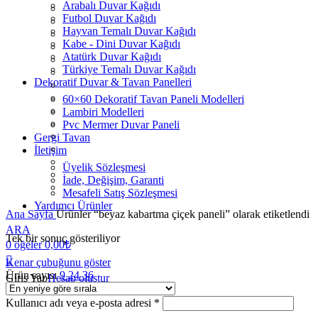
Arabalı Duvar Kağıdı
Futbol Duvar Kağıdı
Hayvan Temalı Duvar Kağıdı
Kabe - Dini Duvar Kağıdı
Atatürk Duvar Kağıdı
Türkiye Temalı Duvar Kağıdı
Dekoratif Duvar & Tavan Panelleri
60×60 Dekoratif Tavan Paneli Modelleri
Lambiri Modelleri
Pvc Mermer Duvar Paneli
Gergi Tavan
İletişim
Üyelik Sözleşmesi
İade, Değişim, Garanti
Mesafeli Satış Sözleşmesi
Yardımcı Ürünler
Ana Sayfa
Ürünler “beyaz kabartma çiçek paneli” olarak etiketlendi
ARA
Tek bir sonuç gösteriliyor
0
öğeler
0,00
₺
Kenar çubuğunu göster
Ürün sayısı
9
24
36
Giriş Yap
Hesap oluştur
Kullanıcı adı veya e-posta adresi
*