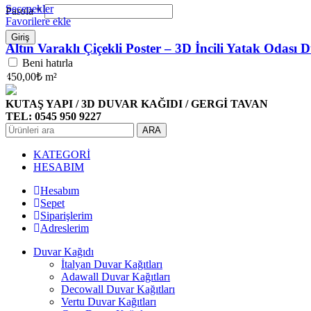
Seçenekler
Parola
*
Favorilere ekle
Giriş
Altın Varaklı Çiçekli Poster – 3D İncili Yatak Odası 
Beni hatırla
450,00
₺
m²
KUTAŞ YAPI / 3D DUVAR KAĞIDI / GERGİ TAVAN
TEL: 0545 950 9227
ARA
KATEGORİ
HESABIM
Hesabım
Sepet
Siparişlerim
Adreslerim
Duvar Kağıdı
İtalyan Duvar Kağıtları
Adawall Duvar Kağıtları
Decowall Duvar Kağıtları
Vertu Duvar Kağıtları