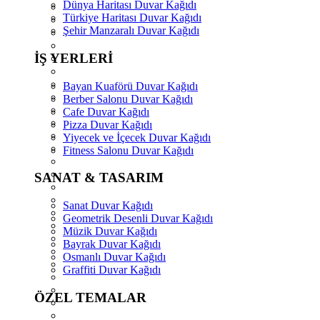
Dünya Haritası Duvar Kağıdı
Türkiye Haritası Duvar Kağıdı
Şehir Manzaralı Duvar Kağıdı
İŞ YERLERİ
Bayan Kuaförü Duvar Kağıdı
Berber Salonu Duvar Kağıdı
Cafe Duvar Kağıdı
Pizza Duvar Kağıdı
Yiyecek ve İçecek Duvar Kağıdı
Fitness Salonu Duvar Kağıdı
SANAT & TASARIM
Sanat Duvar Kağıdı
Geometrik Desenli Duvar Kağıdı
Müzik Duvar Kağıdı
Bayrak Duvar Kağıdı
Osmanlı Duvar Kağıdı
Graffiti Duvar Kağıdı
ÖZEL TEMALAR