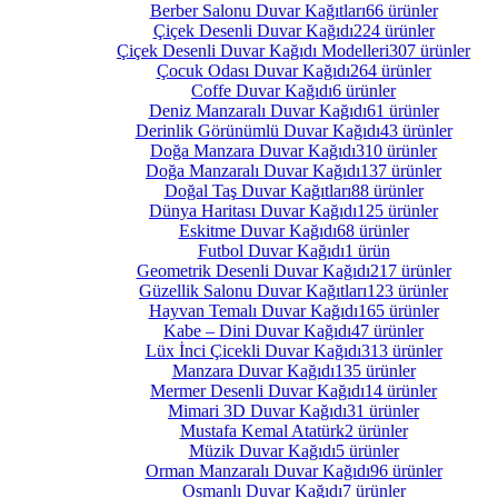
Berber Salonu Duvar Kağıtları
66 ürünler
Çiçek Desenli Duvar Kağıdı
224 ürünler
Çiçek Desenli Duvar Kağıdı Modelleri
307 ürünler
Çocuk Odası Duvar Kağıdı
264 ürünler
Coffe Duvar Kağıdı
6 ürünler
Deniz Manzaralı Duvar Kağıdı
61 ürünler
Derinlik Görünümlü Duvar Kağıdı
43 ürünler
Doğa Manzara Duvar Kağıdı
310 ürünler
Doğa Manzaralı Duvar Kağıdı
137 ürünler
Doğal Taş Duvar Kağıtları
88 ürünler
Dünya Haritası Duvar Kağıdı
125 ürünler
Eskitme Duvar Kağıdı
68 ürünler
Futbol Duvar Kağıdı
1 ürün
Geometrik Desenli Duvar Kağıdı
217 ürünler
Güzellik Salonu Duvar Kağıtları
123 ürünler
Hayvan Temalı Duvar Kağıdı
165 ürünler
Kabe – Dini Duvar Kağıdı
47 ürünler
Lüx İnci Çicekli Duvar Kağıdı
313 ürünler
Manzara Duvar Kağıdı
135 ürünler
Mermer Desenli Duvar Kağıdı
14 ürünler
Mimari 3D Duvar Kağıdı
31 ürünler
Mustafa Kemal Atatürk
2 ürünler
Müzik Duvar Kağıdı
5 ürünler
Orman Manzaralı Duvar Kağıdı
96 ürünler
Osmanlı Duvar Kağıdı
7 ürünler