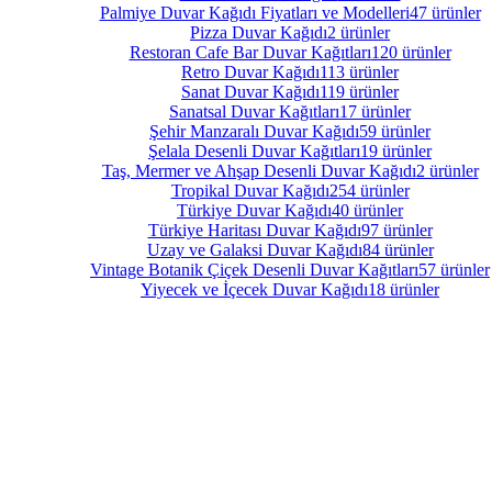
Palmiye Duvar Kağıdı Fiyatları ve Modelleri
47 ürünler
Pizza Duvar Kağıdı
2 ürünler
Restoran Cafe Bar Duvar Kağıtları
120 ürünler
Retro Duvar Kağıdı
113 ürünler
Sanat Duvar Kağıdı
119 ürünler
Sanatsal Duvar Kağıtları
17 ürünler
Şehir Manzaralı Duvar Kağıdı
59 ürünler
Şelala Desenli Duvar Kağıtları
19 ürünler
Taş, Mermer ve Ahşap Desenli Duvar Kağıdı
2 ürünler
Tropikal Duvar Kağıdı
254 ürünler
Türkiye Duvar Kağıdı
40 ürünler
Türkiye Haritası Duvar Kağıdı
97 ürünler
Uzay ve Galaksi Duvar Kağıdı
84 ürünler
Vintage Botanik Çiçek Desenli Duvar Kağıtları
57 ürünler
Yiyecek ve İçecek Duvar Kağıdı
18 ürünler