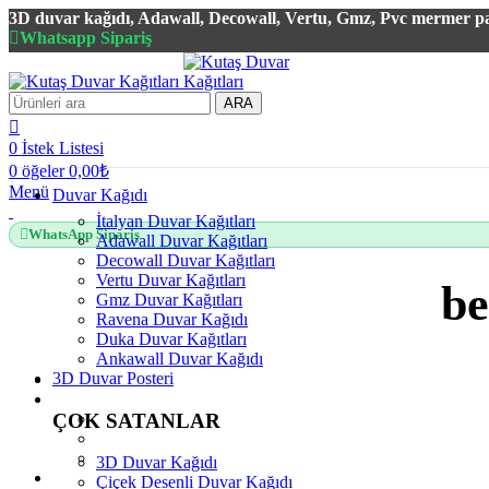
3D duvar kağıdı, Adawall, Decowall, Vertu, Gmz, Pvc mermer pan
Whatsapp Sipariş
ARA
0
İstek Listesi
0
öğeler
0,00
₺
Menü
Duvar Kağıdı
İtalyan Duvar Kağıtları
WhatsApp Sipariş
Adawall Duvar Kağıtları
Decowall Duvar Kağıtları
Vertu Duvar Kağıtları
be
Gmz Duvar Kağıtları
Ravena Duvar Kağıdı
Duka Duvar Kağıtları
Ankawall Duvar Kağıdı
3D Duvar Posteri
ÇOK SATANLAR
3D Duvar Kağıdı
Çiçek Desenli Duvar Kağıdı