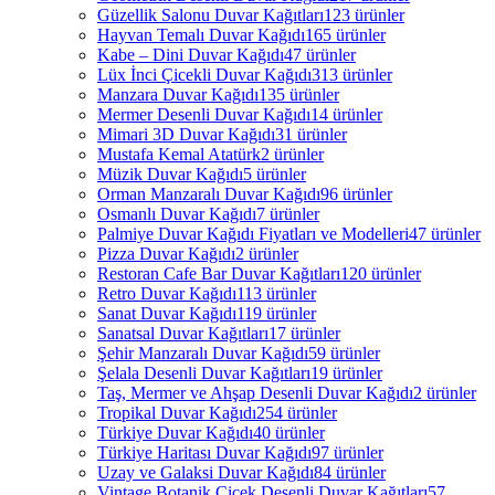
Güzellik Salonu Duvar Kağıtları
123 ürünler
Hayvan Temalı Duvar Kağıdı
165 ürünler
Kabe – Dini Duvar Kağıdı
47 ürünler
Lüx İnci Çicekli Duvar Kağıdı
313 ürünler
Manzara Duvar Kağıdı
135 ürünler
Mermer Desenli Duvar Kağıdı
14 ürünler
Mimari 3D Duvar Kağıdı
31 ürünler
Mustafa Kemal Atatürk
2 ürünler
Müzik Duvar Kağıdı
5 ürünler
Orman Manzaralı Duvar Kağıdı
96 ürünler
Osmanlı Duvar Kağıdı
7 ürünler
Palmiye Duvar Kağıdı Fiyatları ve Modelleri
47 ürünler
Pizza Duvar Kağıdı
2 ürünler
Restoran Cafe Bar Duvar Kağıtları
120 ürünler
Retro Duvar Kağıdı
113 ürünler
Sanat Duvar Kağıdı
119 ürünler
Sanatsal Duvar Kağıtları
17 ürünler
Şehir Manzaralı Duvar Kağıdı
59 ürünler
Şelala Desenli Duvar Kağıtları
19 ürünler
Taş, Mermer ve Ahşap Desenli Duvar Kağıdı
2 ürünler
Tropikal Duvar Kağıdı
254 ürünler
Türkiye Duvar Kağıdı
40 ürünler
Türkiye Haritası Duvar Kağıdı
97 ürünler
Uzay ve Galaksi Duvar Kağıdı
84 ürünler
Vintage Botanik Çiçek Desenli Duvar Kağıtları
57