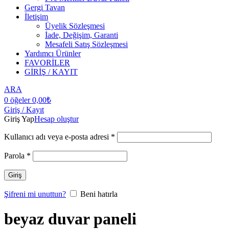
Gergi Tavan
İletişim
Üyelik Sözleşmesi
İade, Değişim, Garanti
Mesafeli Satış Sözleşmesi
Yardımcı Ürünler
FAVORİLER
GİRİŞ / KAYIT
ARA
0
öğeler
0,00
₺
Giriş / Kayıt
Giriş Yap
Hesap oluştur
Kullanıcı adı veya e-posta adresi
*
Parola
*
Giriş
Şifreni mi unuttun?
Beni hatırla
beyaz duvar paneli