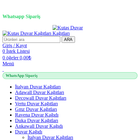
3D duvar kağıdı, Adawall, Decowall, Vertu, Gmz, Pvc mermer
panel, lambiri ve tavan çözümleri
Whatsapp Sipariş
2500 TL üzeri alışverişlerde vade farksız 3 taksit fırsatı!
ARA
Giriş / Kayıt
0
İstek Listesi
0
öğeler
0,00
₺
Menü
WhatsApp Sipariş
İtalyan Duvar Kağıtları
Adawall Duvar Kağıtları
Decowall Duvar Kağıtları
Vertu Duvar Kağıtları
Gmz Duvar Kağıtları
Ravena Duvar Kağıdı
Duka Duvar Kağıtları
Ankawall Duvar Kağıdı
Duvar Kağıdı
İtalyan Duvar Kağıtları