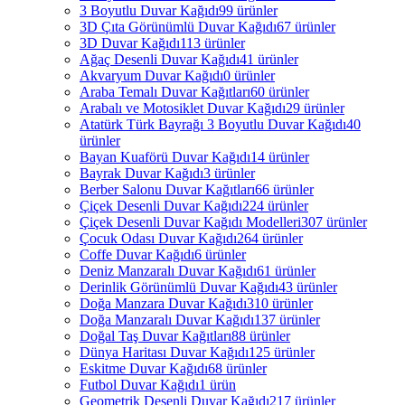
3 Boyutlu Duvar Kağıdı
99 ürünler
3D Çıta Görünümlü Duvar Kağıdı
67 ürünler
3D Duvar Kağıdı
113 ürünler
Ağaç Desenli Duvar Kağıdı
41 ürünler
Akvaryum Duvar Kağıdı
0 ürünler
Araba Temalı Duvar Kağıtları
60 ürünler
Arabalı ve Motosiklet Duvar Kağıdı
29 ürünler
Atatürk Türk Bayrağı 3 Boyutlu Duvar Kağıdı
40
ürünler
Bayan Kuaförü Duvar Kağıdı
14 ürünler
Bayrak Duvar Kağıdı
3 ürünler
Berber Salonu Duvar Kağıtları
66 ürünler
Çiçek Desenli Duvar Kağıdı
224 ürünler
Çiçek Desenli Duvar Kağıdı Modelleri
307 ürünler
Çocuk Odası Duvar Kağıdı
264 ürünler
Coffe Duvar Kağıdı
6 ürünler
Deniz Manzaralı Duvar Kağıdı
61 ürünler
Derinlik Görünümlü Duvar Kağıdı
43 ürünler
Doğa Manzara Duvar Kağıdı
310 ürünler
Doğa Manzaralı Duvar Kağıdı
137 ürünler
Doğal Taş Duvar Kağıtları
88 ürünler
Dünya Haritası Duvar Kağıdı
125 ürünler
Eskitme Duvar Kağıdı
68 ürünler
Futbol Duvar Kağıdı
1 ürün
Geometrik Desenli Duvar Kağıdı
217 ürünler