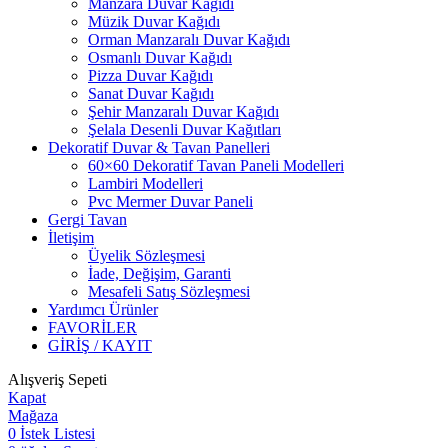
Manzara Duvar Kağıdı
Müzik Duvar Kağıdı
Orman Manzaralı Duvar Kağıdı
Osmanlı Duvar Kağıdı
Pizza Duvar Kağıdı
Sanat Duvar Kağıdı
Şehir Manzaralı Duvar Kağıdı
Şelala Desenli Duvar Kağıtları
Dekoratif Duvar & Tavan Panelleri
60×60 Dekoratif Tavan Paneli Modelleri
Lambiri Modelleri
Pvc Mermer Duvar Paneli
Gergi Tavan
İletişim
Üyelik Sözleşmesi
İade, Değişim, Garanti
Mesafeli Satış Sözleşmesi
Yardımcı Ürünler
FAVORİLER
GİRİŞ / KAYIT
Alışveriş Sepeti
Kapat
Mağaza
0
İstek Listesi