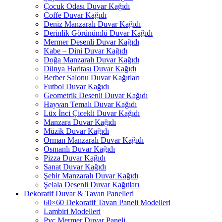
Çocuk Odası Duvar Kağıdı
Coffe Duvar Kağıdı
Deniz Manzaralı Duvar Kağıdı
Derinlik Görünümlü Duvar Kağıdı
Mermer Desenli Duvar Kağıdı
Kabe – Dini Duvar Kağıdı
Doğa Manzaralı Duvar Kağıdı
Dünya Haritası Duvar Kağıdı
Berber Salonu Duvar Kağıtları
Futbol Duvar Kağıdı
Geometrik Desenli Duvar Kağıdı
Hayvan Temalı Duvar Kağıdı
Lüx İnci Çicekli Duvar Kağıdı
Manzara Duvar Kağıdı
Müzik Duvar Kağıdı
Orman Manzaralı Duvar Kağıdı
Osmanlı Duvar Kağıdı
Pizza Duvar Kağıdı
Sanat Duvar Kağıdı
Şehir Manzaralı Duvar Kağıdı
Şelala Desenli Duvar Kağıtları
Dekoratif Duvar & Tavan Panelleri
60×60 Dekoratif Tavan Paneli Modelleri
Lambiri Modelleri
Pvc Mermer Duvar Paneli