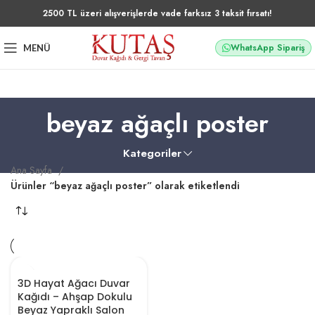
2500 TL üzeri alışverişlerde vade farksız 3 taksit fırsatı!
WhatsApp Sipariş
MENÜ
beyaz ağaçlı poster
Kategoriler
Ana Sayfa
Ürünler “beyaz ağaçlı poster” olarak etiketlendi
3D Hayat Ağacı Duvar
Kağıdı – Ahşap Dokulu
Beyaz Yapraklı Salon