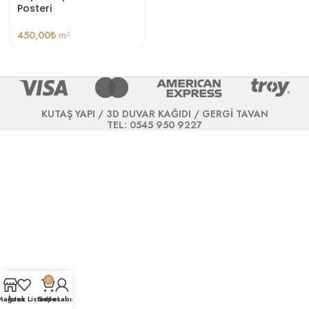
Posteri
450,00
₺
m²
KUTAŞ YAPI / 3D DUVAR KAĞIDI / GERGİ TAVAN
TEL: 0545 950 9227
0
Mağaza
İstek Listesi
Sepet
Hesabım