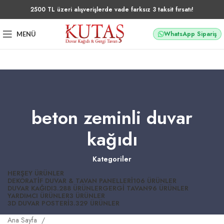
2500 TL üzeri alışverişlerde vade farksız 3 taksit fırsatı!
WhatsApp Sipariş
MENÜ
beton zeminli duvar
kağıdı
Kategoriler
HERŞEY
ÜRÜNLER
DEKORATIF DUVAR & TAVAN PANELLERI
106 ÜRÜNLER
DUVAR KAĞIDI
3.288 ÜRÜNLER
GERGI TAVAN
96 ÜRÜNLER
YARDIMCI ÜRÜNLER
3 ÜRÜNLER
3D DUVAR POSTERI
3.329 ÜRÜNLER
Ana Sayfa