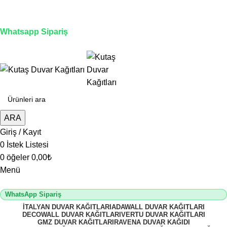
3D duvar kağıdı, Adawall, Decowall, Vertu, Gmz, Pvc
mermer panel, lambiri ve tavan çözümleri
Whatsapp Sipariş
2500 TL üzeri alışverişlerde vade farksız 3 taksit fırsatı!
ARA
Giriş / Kayıt
0
İstek Listesi
0
öğeler
0,00
₺
Menü
WhatsApp Sipariş
İTALYAN DUVAR KAĞITLARI
ADAWALL DUVAR KAĞITLARI
DECOWALL DUVAR KAĞITLARI
VERTU DUVAR KAĞITLARI
GMZ DUVAR KAĞITLARI
RAVENA DUVAR KAĞIDI