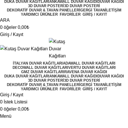
DUKA DUVAR KAĞITLARI
ANKAWALL DUVAR KAĞIDI
DUVAR KAĞIDI
3D DUVAR POSTERI
3D DUVAR POSTERI
DEKORATIF DUVAR & TAVAN PANELLERI
GERGI TAVAN
İLETIŞIM
YARDIMCI ÜRÜNLER
FAVORİLER
GİRİŞ / KAYIT
ARA
0
öğeler
0,00
₺
Giriş / Kayıt
İTALYAN DUVAR KAĞITLARI
ADAWALL DUVAR KAĞITLARI
DECOWALL DUVAR KAĞITLARI
VERTU DUVAR KAĞITLARI
GMZ DUVAR KAĞITLARI
RAVENA DUVAR KAĞIDI
DUKA DUVAR KAĞITLARI
ANKAWALL DUVAR KAĞIDI
DUVAR KAĞIDI
3D DUVAR POSTERI
3D DUVAR POSTERI
DEKORATIF DUVAR & TAVAN PANELLERI
GERGI TAVAN
İLETIŞIM
YARDIMCI ÜRÜNLER
FAVORİLER
GİRİŞ / KAYIT
Giriş / Kayıt
0
İstek Listesi
0
öğeler
0,00
₺
Menü