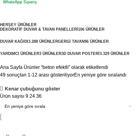
WhatsApp Sipariş
beton efektli
Kategoriler
HERŞEY
ÜRÜNLER
DEKORATIF DUVAR & TAVAN PANELLERI
106 ÜRÜNLER
DUVAR KAĞIDI
3.288 ÜRÜNLER
GERGI TAVAN
96 ÜRÜNLER
YARDIMCI ÜRÜNLER
3 ÜRÜNLER
3D DUVAR POSTERI
3.329 ÜRÜNLER
Ana Sayfa
Ürünler “beton efektli” olarak etiketlendi
49 sonuçtan 1-12 arası gösteriliyor
En yeniye göre sıralandı
Kenar çubuğunu göster
Ürün sayısı
9
24
36