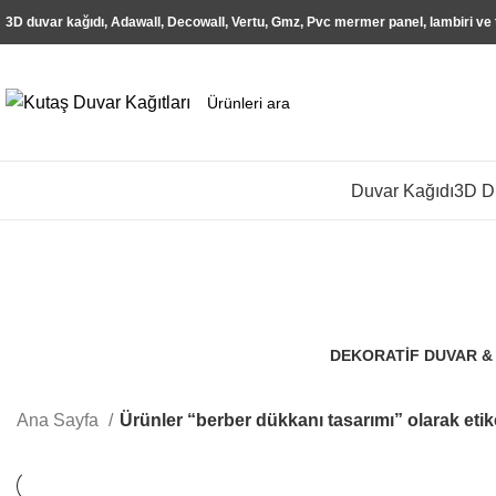
3D duvar kağıdı, Adawall, Decowall, Vertu, Gmz, Pvc mermer panel, lambiri ve
Duvar Kağıdı
3D Du
DEKORATIF DUVAR &
106 Ürünler
Ana Sayfa
Ürünler “berber dükkanı tasarımı” olarak etik