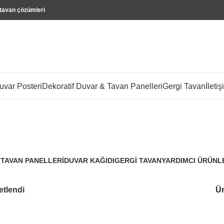
 tavan çözümleri
var Posteri
Dekoratif Duvar & Tavan Panelleri
Gergi Tavan
İletiş
berber dükkanı tasarımı
 TAVAN PANELLERI
DUVAR KAĞIDI
GERGI TAVAN
YARDIMCI ÜRÜNL
3.288 Ürünler
96 Ürünler
3 Ürünler
etlendi
Ür