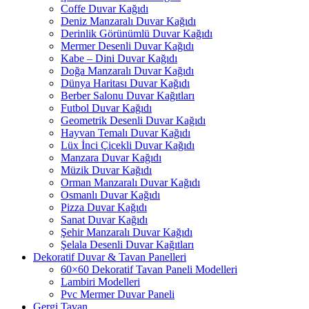
Coffe Duvar Kağıdı
Deniz Manzaralı Duvar Kağıdı
Derinlik Görünümlü Duvar Kağıdı
Mermer Desenli Duvar Kağıdı
Kabe – Dini Duvar Kağıdı
Doğa Manzaralı Duvar Kağıdı
Dünya Haritası Duvar Kağıdı
Berber Salonu Duvar Kağıtları
Futbol Duvar Kağıdı
Geometrik Desenli Duvar Kağıdı
Hayvan Temalı Duvar Kağıdı
Lüx İnci Çicekli Duvar Kağıdı
Manzara Duvar Kağıdı
Müzik Duvar Kağıdı
Orman Manzaralı Duvar Kağıdı
Osmanlı Duvar Kağıdı
Pizza Duvar Kağıdı
Sanat Duvar Kağıdı
Şehir Manzaralı Duvar Kağıdı
Şelala Desenli Duvar Kağıtları
Dekoratif Duvar & Tavan Panelleri
60×60 Dekoratif Tavan Paneli Modelleri
Lambiri Modelleri
Pvc Mermer Duvar Paneli
Gergi Tavan