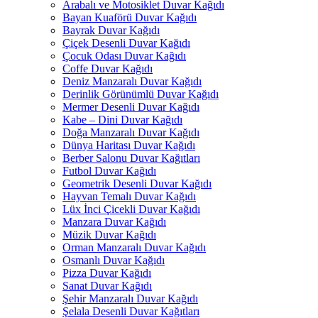
Arabalı ve Motosiklet Duvar Kağıdı
Bayan Kuaförü Duvar Kağıdı
Bayrak Duvar Kağıdı
Çiçek Desenli Duvar Kağıdı
Çocuk Odası Duvar Kağıdı
Coffe Duvar Kağıdı
Deniz Manzaralı Duvar Kağıdı
Derinlik Görünümlü Duvar Kağıdı
Mermer Desenli Duvar Kağıdı
Kabe – Dini Duvar Kağıdı
Doğa Manzaralı Duvar Kağıdı
Dünya Haritası Duvar Kağıdı
Berber Salonu Duvar Kağıtları
Futbol Duvar Kağıdı
Geometrik Desenli Duvar Kağıdı
Hayvan Temalı Duvar Kağıdı
Lüx İnci Çicekli Duvar Kağıdı
Manzara Duvar Kağıdı
Müzik Duvar Kağıdı
Orman Manzaralı Duvar Kağıdı
Osmanlı Duvar Kağıdı
Pizza Duvar Kağıdı
Sanat Duvar Kağıdı
Şehir Manzaralı Duvar Kağıdı
Şelala Desenli Duvar Kağıtları