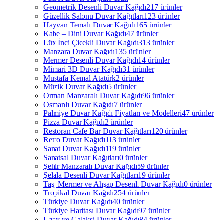
Geometrik Desenli Duvar Kağıdı
217 ürünler
Güzellik Salonu Duvar Kağıtları
123 ürünler
Hayvan Temalı Duvar Kağıdı
165 ürünler
Kabe – Dini Duvar Kağıdı
47 ürünler
Lüx İnci Çicekli Duvar Kağıdı
313 ürünler
Manzara Duvar Kağıdı
135 ürünler
Mermer Desenli Duvar Kağıdı
14 ürünler
Mimari 3D Duvar Kağıdı
31 ürünler
Mustafa Kemal Atatürk
2 ürünler
Müzik Duvar Kağıdı
5 ürünler
Orman Manzaralı Duvar Kağıdı
96 ürünler
Osmanlı Duvar Kağıdı
7 ürünler
Palmiye Duvar Kağıdı Fiyatları ve Modelleri
47 ürünler
Pizza Duvar Kağıdı
2 ürünler
Restoran Cafe Bar Duvar Kağıtları
120 ürünler
Retro Duvar Kağıdı
113 ürünler
Sanat Duvar Kağıdı
119 ürünler
Sanatsal Duvar Kağıtları
0 ürünler
Şehir Manzaralı Duvar Kağıdı
59 ürünler
Şelala Desenli Duvar Kağıtları
19 ürünler
Taş, Mermer ve Ahşap Desenli Duvar Kağıdı
0 ürünler
Tropikal Duvar Kağıdı
254 ürünler
Türkiye Duvar Kağıdı
40 ürünler
Türkiye Haritası Duvar Kağıdı
97 ürünler
Uzay ve Galaksi Duvar Kağıdı
84 ürünler