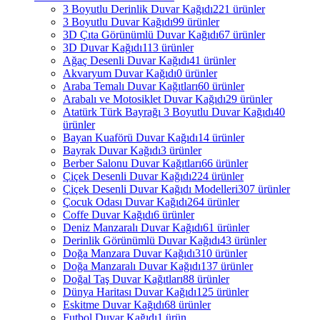
3 Boyutlu Derinlik Duvar Kağıdı
221 ürünler
3 Boyutlu Duvar Kağıdı
99 ürünler
3D Çıta Görünümlü Duvar Kağıdı
67 ürünler
3D Duvar Kağıdı
113 ürünler
Ağaç Desenli Duvar Kağıdı
41 ürünler
Akvaryum Duvar Kağıdı
0 ürünler
Araba Temalı Duvar Kağıtları
60 ürünler
Arabalı ve Motosiklet Duvar Kağıdı
29 ürünler
Atatürk Türk Bayrağı 3 Boyutlu Duvar Kağıdı
40
ürünler
Bayan Kuaförü Duvar Kağıdı
14 ürünler
Bayrak Duvar Kağıdı
3 ürünler
Berber Salonu Duvar Kağıtları
66 ürünler
Çiçek Desenli Duvar Kağıdı
224 ürünler
Çiçek Desenli Duvar Kağıdı Modelleri
307 ürünler
Çocuk Odası Duvar Kağıdı
264 ürünler
Coffe Duvar Kağıdı
6 ürünler
Deniz Manzaralı Duvar Kağıdı
61 ürünler
Derinlik Görünümlü Duvar Kağıdı
43 ürünler
Doğa Manzara Duvar Kağıdı
310 ürünler
Doğa Manzaralı Duvar Kağıdı
137 ürünler
Doğal Taş Duvar Kağıtları
88 ürünler
Dünya Haritası Duvar Kağıdı
125 ürünler
Eskitme Duvar Kağıdı
68 ürünler
Futbol Duvar Kağıdı
1 ürün