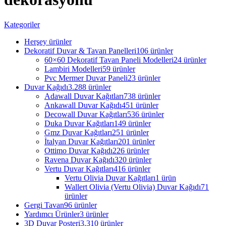
Kategoriler
Herşey
ürünler
Dekoratif Duvar & Tavan Panelleri
106 ürünler
60×60 Dekoratif Tavan Paneli Modelleri
24 ürünler
Lambiri Modelleri
59 ürünler
Pvc Mermer Duvar Paneli
23 ürünler
Duvar Kağıdı
3.288 ürünler
Adawall Duvar Kağıtları
738 ürünler
Ankawall Duvar Kağıdı
451 ürünler
Decowall Duvar Kağıtları
536 ürünler
Duka Duvar Kağıtları
149 ürünler
Gmz Duvar Kağıtları
251 ürünler
İtalyan Duvar Kağıtları
201 ürünler
Ottimo Duvar Kağıdı
226 ürünler
Ravena Duvar Kağıdı
320 ürünler
Vertu Duvar Kağıtları
416 ürünler
Vertu Olivia Duvar Kağıtları
1 ürün
Wallert Olivia (Vertu Olivia) Duvar Kağıdı
71
ürünler
Gergi Tavan
96 ürünler
Yardımcı Ürünler
3 ürünler
3D Duvar Posteri
3.310 ürünler