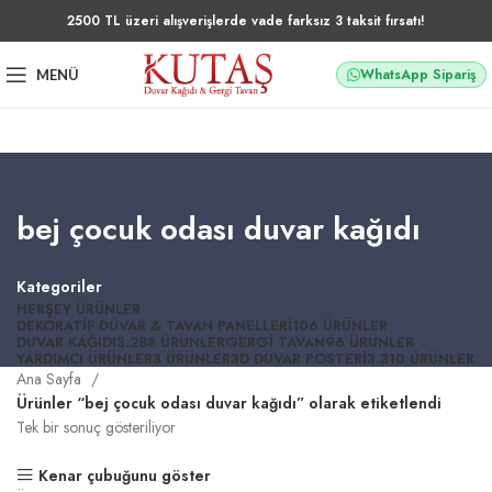
2500 TL üzeri alışverişlerde vade farksız 3 taksit fırsatı!
WhatsApp Sipariş
MENÜ
bej çocuk odası duvar kağıdı
Kategoriler
HERŞEY
ÜRÜNLER
DEKORATIF DUVAR & TAVAN PANELLERI
106 ÜRÜNLER
DUVAR KAĞIDI
3.288 ÜRÜNLER
GERGI TAVAN
96 ÜRÜNLER
YARDIMCI ÜRÜNLER
3 ÜRÜNLER
3D DUVAR POSTERI
3.310 ÜRÜNLER
Ana Sayfa
Ürünler “bej çocuk odası duvar kağıdı” olarak etiketlendi
Tek bir sonuç gösteriliyor
Kenar çubuğunu göster