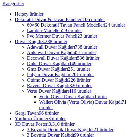
Kategoriler
Herşey
ürünler
Dekoratif Duvar & Tavan Panelleri
106 ürünler
60×60 Dekoratif Tavan Paneli Modelleri
24 ürünler
Lambiri Modelleri
59 ürünler
Pvc Mermer Duvar Paneli
23 ürünler
Duvar Kağıdı
3.288 ürünler
Adawall Duvar Kağıtları
738 ürünler
Ankawall Duvar Kağıdı
451 ürünler
Decowall Duvar Kağıtları
536 ürünler
Duka Duvar Kağıtları
149 ürünler
Gmz Duvar Kağıtları
251 ürünler
İtalyan Duvar Kağıtları
201 ürünler
Ottimo Duvar Kağıdı
226 ürünler
Ravena Duvar Kağıdı
320 ürünler
Vertu Duvar Kağıtları
416 ürünler
Vertu Olivia Duvar Kağıtları
1 ürün
Wallert Olivia (Vertu Olivia) Duvar Kağıdı
71
ürünler
Gergi Tavan
96 ürünler
Yardımcı Ürünler
3 ürünler
3D Duvar Posteri
3.310 ürünler
3 Boyutlu Derinlik Duvar Kağıdı
221 ürünler
3 Boyutlu Duvar Kağıdı
99 ürünler