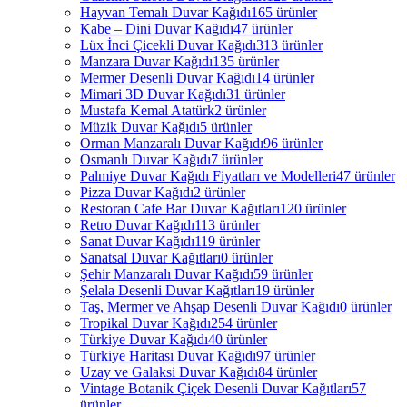
Hayvan Temalı Duvar Kağıdı
165 ürünler
Kabe – Dini Duvar Kağıdı
47 ürünler
Lüx İnci Çicekli Duvar Kağıdı
313 ürünler
Manzara Duvar Kağıdı
135 ürünler
Mermer Desenli Duvar Kağıdı
14 ürünler
Mimari 3D Duvar Kağıdı
31 ürünler
Mustafa Kemal Atatürk
2 ürünler
Müzik Duvar Kağıdı
5 ürünler
Orman Manzaralı Duvar Kağıdı
96 ürünler
Osmanlı Duvar Kağıdı
7 ürünler
Palmiye Duvar Kağıdı Fiyatları ve Modelleri
47 ürünler
Pizza Duvar Kağıdı
2 ürünler
Restoran Cafe Bar Duvar Kağıtları
120 ürünler
Retro Duvar Kağıdı
113 ürünler
Sanat Duvar Kağıdı
119 ürünler
Sanatsal Duvar Kağıtları
0 ürünler
Şehir Manzaralı Duvar Kağıdı
59 ürünler
Şelala Desenli Duvar Kağıtları
19 ürünler
Taş, Mermer ve Ahşap Desenli Duvar Kağıdı
0 ürünler
Tropikal Duvar Kağıdı
254 ürünler
Türkiye Duvar Kağıdı
40 ürünler
Türkiye Haritası Duvar Kağıdı
97 ürünler
Uzay ve Galaksi Duvar Kağıdı
84 ürünler
Vintage Botanik Çiçek Desenli Duvar Kağıtları
57
ürünler