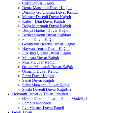
Coffe Duvar Kağıdı
Deniz Manzaralı Duvar Kağıdı
Derinlik Görünümlü Duvar Kağıdı
Mermer Desenli Duvar Kağıdı
Kabe – Dini Duvar Kağıdı
Doğa Manzaralı Duvar Kağıdı
Dünya Haritası Duvar Kağıdı
Berber Salonu Duvar Kağıtları
Futbol Duvar Kağıdı
Geometrik Desenli Duvar Kağıdı
Hayvan Temalı Duvar Kağıdı
Lüx İnci Çicekli Duvar Kağıdı
Manzara Duvar Kağıdı
Müzik Duvar Kağıdı
Orman Manzaralı Duvar Kağıdı
Osmanlı Duvar Kağıdı
Pizza Duvar Kağıdı
Sanat Duvar Kağıdı
Şehir Manzaralı Duvar Kağıdı
Şelala Desenli Duvar Kağıtları
Dekoratif Duvar & Tavan Panelleri
60×60 Dekoratif Tavan Paneli Modelleri
Lambiri Modelleri
Pvc Mermer Duvar Paneli
Gergi Tavan