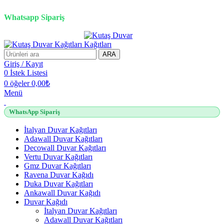
2500 TL üzeri alışverişlerde vade farksız 3 taksit fırsatı!
Whatsapp Sipariş
2500 TL üzeri alışverişlerde vade farksız 3 taksit fırsatı!
ARA
Giriş / Kayıt
0
İstek Listesi
0
öğeler
0,00
₺
Menü
WhatsApp Sipariş
İtalyan Duvar Kağıtları
Adawall Duvar Kağıtları
Decowall Duvar Kağıtları
Vertu Duvar Kağıtları
Gmz Duvar Kağıtları
Ravena Duvar Kağıdı
Duka Duvar Kağıtları
Ankawall Duvar Kağıdı
Duvar Kağıdı
İtalyan Duvar Kağıtları
Adawall Duvar Kağıtları