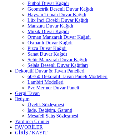
Futbol Duvar Kağıdı
Geometrik Desenli Duvar Kağıdı
Hayvan Temalı Duvar Kağıdı
Lüx İnci Çicekli Duvar Kağıdı
Manzara Duvar Kağıdı
Müzik Duvar Kağıdı
Orman Manzaralı Duvar Kağıdı
Osmanlı Duvar Kağıdı
Pizza Duvar Kağıdı
Sanat Duvar Kağıdı
Şehir Manzaralı Duvar Kağıdı
Şelala Desenli Duvar Kağıtları
Dekoratif Duvar & Tavan Panelleri
60×60 Dekoratif Tavan Paneli Modelleri
Lambiri Modelleri
Pvc Mermer Duvar Paneli
Gergi Tavan
İletişim
Üyelik Sözleşmesi
İade, Değişim, Garanti
Mesafeli Satış Sözleşmesi
Yardımcı Ürünler
FAVORİLER
GİRİŞ / KAYIT