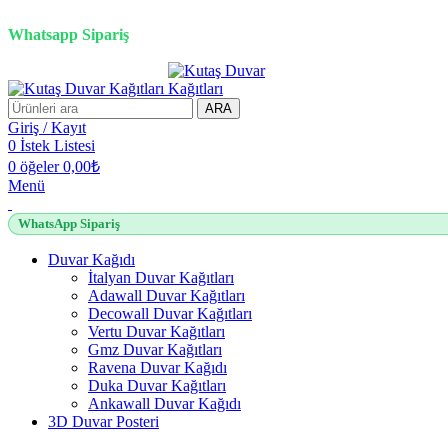
2500 TL üzeri alışverişlerde vade farksız 3 taksit fırsatı!
Whatsapp Sipariş
ARA
Giriş / Kayıt
0
İstek Listesi
0
öğeler
0,00
₺
Menü
WhatsApp Sipariş
Duvar Kağıdı
İtalyan Duvar Kağıtları
Adawall Duvar Kağıtları
Decowall Duvar Kağıtları
Vertu Duvar Kağıtları
Gmz Duvar Kağıtları
Ravena Duvar Kağıdı
Duka Duvar Kağıtları
Ankawall Duvar Kağıdı
3D Duvar Posteri