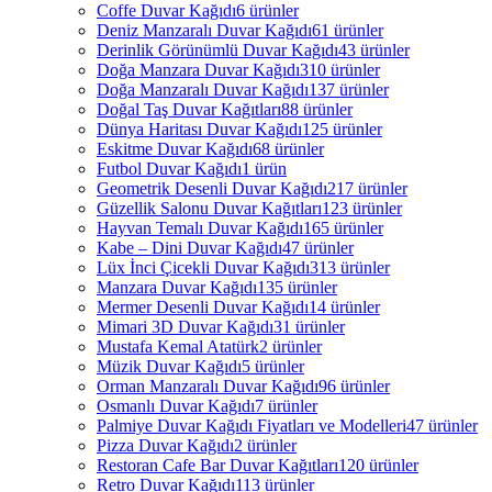
Coffe Duvar Kağıdı
6 ürünler
Deniz Manzaralı Duvar Kağıdı
61 ürünler
Derinlik Görünümlü Duvar Kağıdı
43 ürünler
Doğa Manzara Duvar Kağıdı
310 ürünler
Doğa Manzaralı Duvar Kağıdı
137 ürünler
Doğal Taş Duvar Kağıtları
88 ürünler
Dünya Haritası Duvar Kağıdı
125 ürünler
Eskitme Duvar Kağıdı
68 ürünler
Futbol Duvar Kağıdı
1 ürün
Geometrik Desenli Duvar Kağıdı
217 ürünler
Güzellik Salonu Duvar Kağıtları
123 ürünler
Hayvan Temalı Duvar Kağıdı
165 ürünler
Kabe – Dini Duvar Kağıdı
47 ürünler
Lüx İnci Çicekli Duvar Kağıdı
313 ürünler
Manzara Duvar Kağıdı
135 ürünler
Mermer Desenli Duvar Kağıdı
14 ürünler
Mimari 3D Duvar Kağıdı
31 ürünler
Mustafa Kemal Atatürk
2 ürünler
Müzik Duvar Kağıdı
5 ürünler
Orman Manzaralı Duvar Kağıdı
96 ürünler
Osmanlı Duvar Kağıdı
7 ürünler
Palmiye Duvar Kağıdı Fiyatları ve Modelleri
47 ürünler
Pizza Duvar Kağıdı
2 ürünler
Restoran Cafe Bar Duvar Kağıtları
120 ürünler
Retro Duvar Kağıdı
113 ürünler