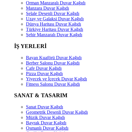
Orman Manzaralı Duvar Kağıdı
Manzara Duvar Kağıdı
Şelale Desenli Duvar Kağıdı
Uzay ve Galaksi Duvar Kağıdı
Dünya Haritası Duvar Kağıdı
Türkiye Haritası Duvar Kağıdı
Şehir Manzaralı Duvar Kağıdı
İŞ YERLERİ
Bayan Kuaförü Duvar Kağıdı
Berber Salonu Duvar Kağıdı
Cafe Duvar Kağıdı
Pizza Duvar Kağıdı
Yiyecek ve İçecek Duvar Kağıdı
Fitness Salonu Duvar Kağıdı
SANAT & TASARIM
Sanat Duvar Kağıdı
Geometrik Desenli Duvar Kağıdı
Müzik Duvar Kağıdı
Bayrak Duvar Kağıdı
Osmanlı Duvar Kağıdı