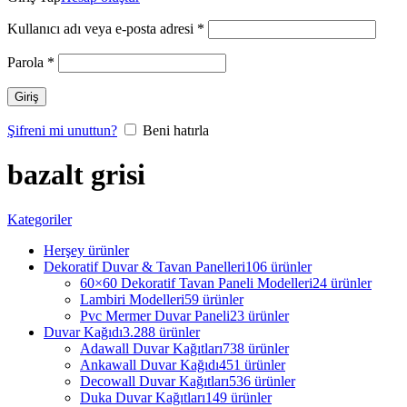
Kullanıcı adı veya e-posta adresi
*
Parola
*
Giriş
Şifreni mi unuttun?
Beni hatırla
bazalt grisi
Kategoriler
Herşey
ürünler
Dekoratif Duvar & Tavan Panelleri
106 ürünler
60×60 Dekoratif Tavan Paneli Modelleri
24 ürünler
Lambiri Modelleri
59 ürünler
Pvc Mermer Duvar Paneli
23 ürünler
Duvar Kağıdı
3.288 ürünler
Adawall Duvar Kağıtları
738 ürünler
Ankawall Duvar Kağıdı
451 ürünler
Decowall Duvar Kağıtları
536 ürünler
Duka Duvar Kağıtları
149 ürünler