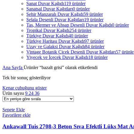
Sanat Duvar Kağıdı
119 ürünler
Sanatsal Duvar Kağıtları
0 ürünler
Şehir Manzaralı Duvar Kağıdı
59 ürünler
Şelala Desenli Duvar Kağıtları
19 ürünler
Taş, Mermer ve Ahşap Desenli Duvar Kağıdı
0 ürünler
Tropikal Duvar Kağıdı
254 ürünler
Türkiye Duvar Kağıdı
40 ürünler
Türkiye Haritası Duvar Kağıdı
97 ürünler
Uzay ve Galaksi Duvar Kağıdı
84 ürünler
Vintage Botanik Çiçek Desenli Duvar Kağıtları
57 ürünle
Yiyecek ve İçecek Duvar Kağıdı
18 ürünler
Ana Sayfa
Ürünler “bazalt grisi” olarak etiketlendi
Tek bir sonuç gösteriliyor
Kenar çubuğunu göster
Ürün sayısı
9
24
36
Sepete Ekle
Favorilere ekle
Ankawall Tuis 2708-3 Beton Sıva Efektli Lüks Mat A