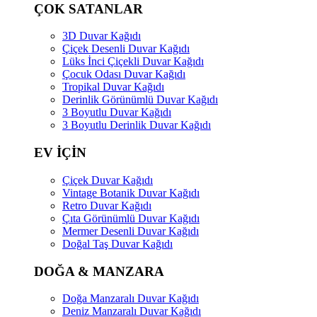
ÇOK SATANLAR
3D Duvar Kağıdı
Çiçek Desenli Duvar Kağıdı
Lüks İnci Çiçekli Duvar Kağıdı
Çocuk Odası Duvar Kağıdı
Tropikal Duvar Kağıdı
Derinlik Görünümlü Duvar Kağıdı
3 Boyutlu Duvar Kağıdı
3 Boyutlu Derinlik Duvar Kağıdı
EV İÇİN
Çiçek Duvar Kağıdı
Vintage Botanik Duvar Kağıdı
Retro Duvar Kağıdı
Çıta Görünümlü Duvar Kağıdı
Mermer Desenli Duvar Kağıdı
Doğal Taş Duvar Kağıdı
DOĞA & MANZARA
Doğa Manzaralı Duvar Kağıdı
Deniz Manzaralı Duvar Kağıdı