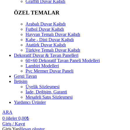
Graffiti Duvar Kağıdı
ÖZEL TEMALAR
Arabalı Duvar Kağıdı
Futbol Duvar Kağıdı
Hayvan Temalı Duvar Kağıdı
Kabe - Dini Duvar Kağıdı
Atatürk Duvar Kağıdı
Türkiye Temalı Duvar Kağıdı
Dekoratif Duvar & Tavan Panelleri
60×60 Dekoratif Tavan Paneli Modelleri
Lambiri Modelleri
Pvc Mermer Duvar Paneli
Gergi Tavan
İletişim
Üyelik Sözleşmesi
İade, Değişim, Garanti
Mesafeli Satış Sözleşmesi
Yardımcı Ürünler
ARA
0
öğeler
0,00
₺
Giriş / Kayıt
Giriş Yap
Hesap oluştur