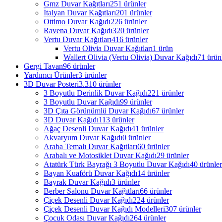
Gmz Duvar Kağıtları
251 ürünler
İtalyan Duvar Kağıtları
201 ürünler
Ottimo Duvar Kağıdı
226 ürünler
Ravena Duvar Kağıdı
320 ürünler
Vertu Duvar Kağıtları
416 ürünler
Vertu Olivia Duvar Kağıtları
1 ürün
Wallert Olivia (Vertu Olivia) Duvar Kağıdı
71 ürün
Gergi Tavan
96 ürünler
Yardımcı Ürünler
3 ürünler
3D Duvar Posteri
3.310 ürünler
3 Boyutlu Derinlik Duvar Kağıdı
221 ürünler
3 Boyutlu Duvar Kağıdı
99 ürünler
3D Çıta Görünümlü Duvar Kağıdı
67 ürünler
3D Duvar Kağıdı
113 ürünler
Ağaç Desenli Duvar Kağıdı
41 ürünler
Akvaryum Duvar Kağıdı
0 ürünler
Araba Temalı Duvar Kağıtları
60 ürünler
Arabalı ve Motosiklet Duvar Kağıdı
29 ürünler
Atatürk Türk Bayrağı 3 Boyutlu Duvar Kağıdı
40 ürünler
Bayan Kuaförü Duvar Kağıdı
14 ürünler
Bayrak Duvar Kağıdı
3 ürünler
Berber Salonu Duvar Kağıtları
66 ürünler
Çiçek Desenli Duvar Kağıdı
224 ürünler
Çiçek Desenli Duvar Kağıdı Modelleri
307 ürünler
Çocuk Odası Duvar Kağıdı
264 ürünler