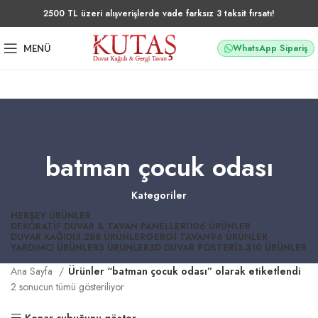
2500 TL üzeri alışverişlerde vade farksız 3 taksit fırsatı!
WhatsApp Sipariş
MENÜ
batman çocuk odası
Kategoriler
HERŞEY
ÜRÜNLER
DEKORATIF DUVAR & TAVAN PANELLERI
106 ÜRÜNLER
DUVAR KAĞIDI
3.288 ÜRÜNLER
GERGI TAVAN
96 ÜRÜNLER
YARDIMCI ÜRÜNLER
3 ÜRÜNLER
3D DUVAR POSTERI
3.310 ÜRÜNLER
Ana Sayfa
Ürünler “batman çocuk odası” olarak etiketlendi
2 sonucun tümü gösteriliyor
Kenar çubuğunu göster