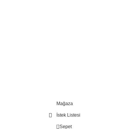
Mağaza
İstek Listesi
0
Sepet