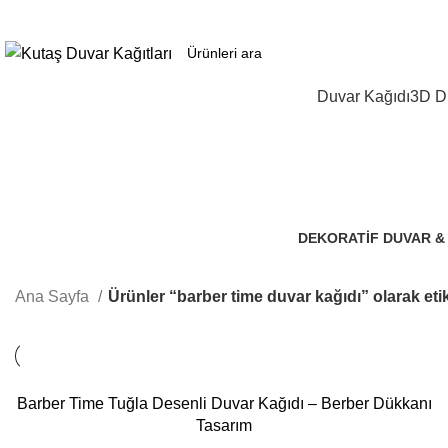
3D duvar kağıdı, Adawall, Decowall, Vertu, Gmz, Pvc mermer panel, lambiri ve
Duvar Kağıdı
3D Du
DEKORATIF DUVAR &
106 Ürünler
Ana Sayfa
Ürünler “barber time duvar kağıdı” olarak eti
Barber Time Tuğla Desenli Duvar Kağıdı – Berber Dükkanı
Tasarım