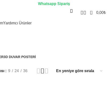
Whatsapp Sipariş
0
0,00
₺
im
Yardımcı Ürünler
ER
3D DUVAR POSTERI
3.329 Ürünler
ısı
9
24
36