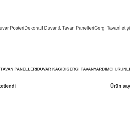
 tavan çözümleri
var Posteri
Dekoratif Duvar & Tavan Panelleri
Gergi Tavan
İletiş
barber time duvar kağıdı
 TAVAN PANELLERI
DUVAR KAĞIDI
GERGI TAVAN
YARDIMCI ÜRÜNL
3.288 Ürünler
96 Ürünler
3 Ürünler
ketlendi
Ürün say