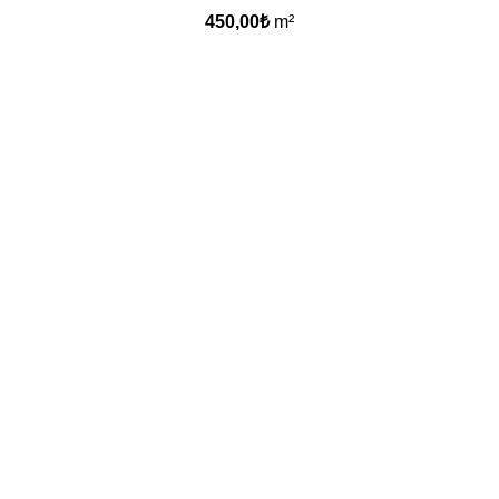
450,00
₺
m²