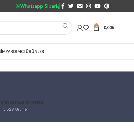
Whatsapp Sipariş
0
0,00
₺
ŞIM
YARDIMCI ÜRÜNLER
ER
3D DUVAR POSTERI
3.329 Ürünler