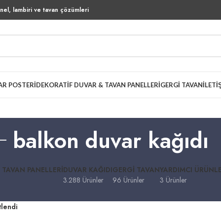
el, lambiri ve tavan çözümleri
AR POSTERI
DEKORATIF DUVAR & TAVAN PANELLERI
GERGI TAVAN
İLETI
balkon duvar kağıdı
 TAVAN PANELLERI
DUVAR KAĞIDI
GERGI TAVAN
YARDIMCI ÜRÜNL
3.288 Ürünler
96 Ürünler
3 Ürünler
tlendi