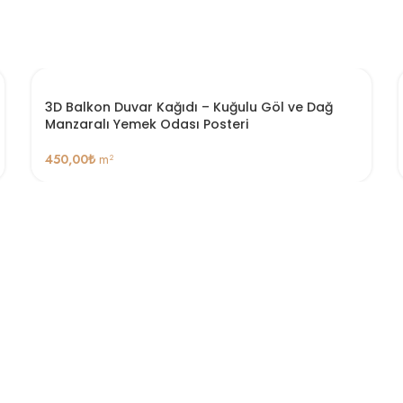
3D Balkon Duvar Kağıdı – Kuğulu Göl ve Dağ
Manzaralı Yemek Odası Posteri
450,00
₺
m²