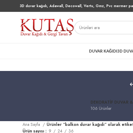
3D duvar kağıdı, Adawall, Decowall, Vertu, Gmz, Pvc mermer pan
DUVAR KAĞIDI
3D DUV
DEKORATIF DUVAR &
106 Ürünler
Ana Sayfa
Ürünler “balkon duvar kağıdı” olarak etike
Ürün sayısı
9
24
36