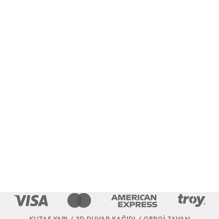
KUTAŞ YAPI / 3D DUVAR KAĞIDI / GERGİ TAVAN